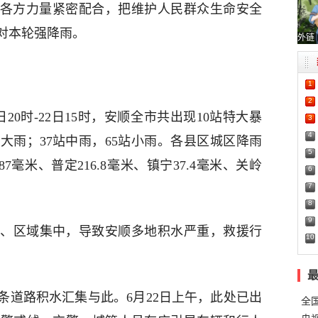
，各方力量紧密配合，把维护人民群众生命安全
对本轮强降雨。
外链
1
2
20时-22日15时，安顺全市共出现10站特大暴
3
4
站大雨；37站中雨，65站小雨。各县区城区降雨
5
87毫米、普定216.8毫米、镇宁37.4毫米、关岭
6
7
8
9
、区域集中，导致安顺多地积水严重，救援行
10
条道路积水汇集与此。6月22日上午，此处已出
全