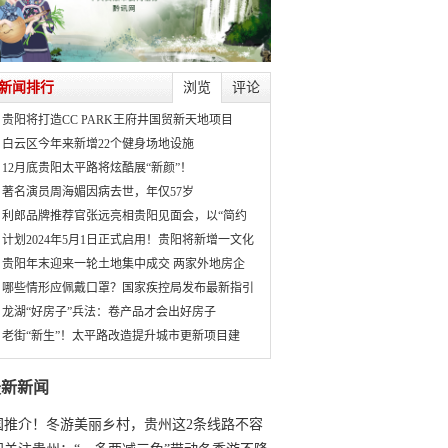
新闻排行
浏览
评论
贵阳将打造CC PARK王府井国贸新天地项目
白云区今年来新增22个健身场地设施
12月底贵阳太平路将炫酷展“新颜”！
著名演员周海媚因病去世，年仅57岁
利郎品牌推荐官张远亮相贵阳见面会，以“简约
计划2024年5月1日正式启用！贵阳将新增一文化
贵阳年末迎来一轮土地集中成交 两家外地房企
哪些情形应佩戴口罩？国家疾控局发布最新指引
龙湖“好房子”兵法：卷产品才会出好房子
老街“新生”！太平路改造提升城市更新项目建
最新新闻
国推介！冬游美丽乡村，贵州这2条线路不容