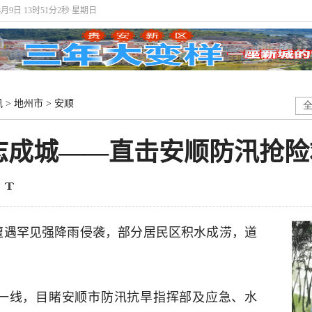
8月9日 13时51分3秒 星期日
讯
>
地州市
>
安顺
众志成城——直击安顺防汛抢
地遭遇罕见强降雨侵袭，部分居民区积水成涝，道
援一线，目睹安顺市防汛抗旱指挥部及应急、水