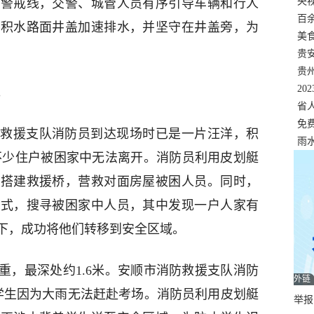
错
央
起警戒线，交警、城管人员有序引导车辆和行人
温
百
开积水路面井盖加速排水，并坚守在井盖旁，为
正式
美
两
贵
贵
名
20
。
色
省
资
免
救援支队消防员到达现场时已是一片汪洋，积
展，
雨
，不少住户被困家中无法离开。消防员利用皮划艇
子搭建救援桥，营救对面房屋被困人员。同时，
方式，搜寻被困家中人员，其中发现一户人家有
下，成功将他们转移到安全区域。
重，最深处约1.6米。安顺市消防救援支队消防
外链
学生因为大雨无法赶赴考场。消防员利用皮划艇
举报邮