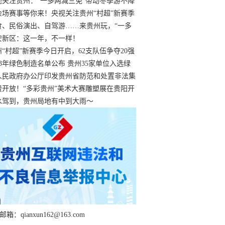
过
视关注贵州：“一多两减三免”带动冬季游不降
余场赛事等你来！央视关注贵州“村超”新赛季
“打响”
食、民俗演出、自驾游……来贵州玩，“一多
减三免”！
安新区：这一年，不一样！
州“村超”新赛季今日开启，62支队伍争夺20强
额
23年绿色制造名单公布 贵州35家单位入选绿
工厂
人民政府办公厅印发贵州省防范和处置非法集
工作实施细则
费开放！“多彩贵州”美术大赛雕塑展在贵阳开
持续至1月19日
水驾到，贵州局地有中到大雨～
箱：qianxun162@163.com