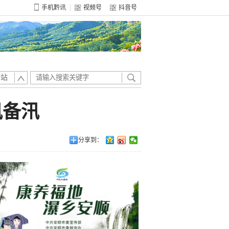
手机黔讯
视频号
抖音号
全站
汛备汛
分享到：