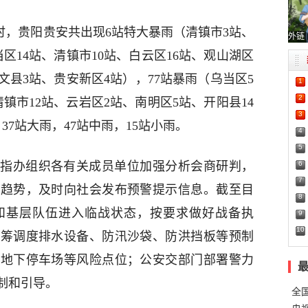
日15时，贵阳贵安共出现6站特大暴雨（清镇市3站、
外链
区14站、清镇市10站、白云区16站、观山湖区
文县3站、贵安新区4站），77站暴雨（乌当区5
1
2
镇市12站、云岩区2站、南明区5站、开阳县14
3
37站大雨，47站中雨，15站小雨。
4
5
6
指办组织各有关成员单位加强分析会商研判，
7
展趋势，及时向社会发布预警提示信息。截至目
8
和基层队伍进入临战状态，按要求做好战备执
9
10
统筹调度排水设备、防汛沙袋、防洪挡板等预制
、地下停车场等风险点位；公安交部门部署警力
制和引导。
全