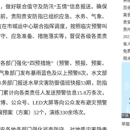
错
央
度，做好联合值守及防汛“五情”信息报送。确保
温
百
正式
美
目前，贵阳贵安防指已组织应急、水务、气象、
两
贵
位在市城运中心联合指挥调度，按照临灾预警叫
贵
值守、应急准备、措施落实等，督促各级各类责
名
20
色
省
资
免
展，
雨
各部门强化“四预措施”（预警、预报、预案、
气象部门发布暴雨蓝色及以上预警8次，水文部
水务部门报送水旱灾害防御值班快报53期，防指
门累计向各类责任人发送预警信息15.8万条次，
博、公众号、LED大屏等向公众发布避灾预警
编预案（方案）52个，演练330余场次。
外链
举报邮
安各地各部门强化巡查防守。对地质灾害隐患