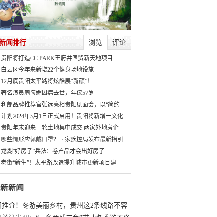
新闻排行
浏览
评论
贵阳将打造CC PARK王府井国贸新天地项目
白云区今年来新增22个健身场地设施
12月底贵阳太平路将炫酷展“新颜”！
著名演员周海媚因病去世，年仅57岁
利郎品牌推荐官张远亮相贵阳见面会，以“简约
计划2024年5月1日正式启用！贵阳将新增一文化
贵阳年末迎来一轮土地集中成交 两家外地房企
哪些情形应佩戴口罩？国家疾控局发布最新指引
龙湖“好房子”兵法：卷产品才会出好房子
老街“新生”！太平路改造提升城市更新项目建
最新新闻
国推介！冬游美丽乡村，贵州这2条线路不容