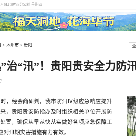
8月6日 3时33分53秒 星期四
讯
>
地州市
>
贵阳
“迅”治“汛”！贵阳贵安全力防
15时，经会商研判，我市防汛Ⅳ级应急响应提升
以来，贵阳贵安防指办及时组织相关单位开展防
急处置，确保从早从快从实做好各项应急保障工
应对汛期灾害措施有力有效。