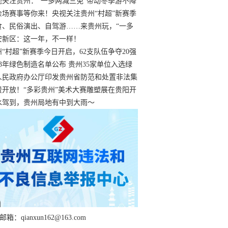
过
视关注贵州：“一多两减三免”带动冬季游不降
余场赛事等你来！央视关注贵州“村超”新赛季
“打响”
食、民俗演出、自驾游……来贵州玩，“一多
减三免”！
安新区：这一年，不一样！
州“村超”新赛季今日开启，62支队伍争夺20强
额
23年绿色制造名单公布 贵州35家单位入选绿
工厂
人民政府办公厅印发贵州省防范和处置非法集
工作实施细则
费开放！“多彩贵州”美术大赛雕塑展在贵阳开
持续至1月19日
水驾到，贵州局地有中到大雨～
箱：qianxun162@163.com