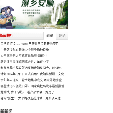
新闻排行
浏览
评论
贵阳将打造CC PARK王府井国贸新天地项目
白云区今年来新增22个健身场地设施
12月底贵阳太平路将炫酷展“新颜”！
著名演员周海媚因病去世，年仅57岁
利郎品牌推荐官张远亮相贵阳见面会，以“简约
计划2024年5月1日正式启用！贵阳将新增一文化
贵阳年末迎来一轮土地集中成交 两家外地房企
哪些情形应佩戴口罩？国家疾控局发布最新指引
龙湖“好房子”兵法：卷产品才会出好房子
老街“新生”！太平路改造提升城市更新项目建
最新新闻