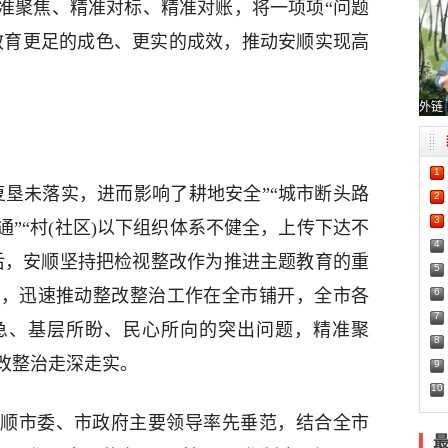
准聚焦、精准对标、精准对账，将一项项“问题
题教育更足的成色、更实的成效，推动安顺实现高
外链
1
复垦未落实，进而影响了耕地安全”“城市断头路
2
3
”“村(社区)以下组织体系不健全，上传下达不
4
后，安顺坚持把检视整改作为推进主题教育的重
5
6
大，迅速推动整改整治工作在全市铺开，全市各
7
急、基层所盼、民心所向的突出问题，精准聚
8
改整治走深走实。
9
10
顺市委、市政府主要领导率先垂范，结合全市