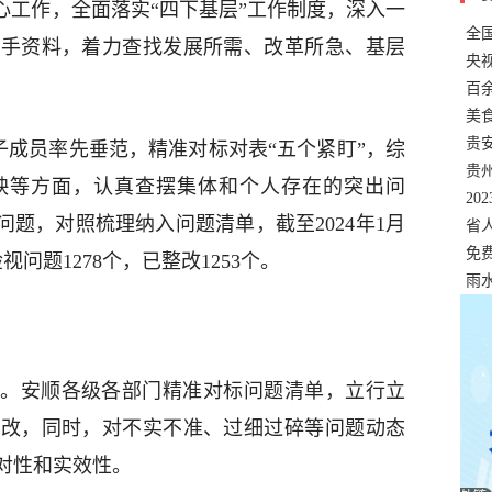
心工作，全面落实“四下基层”工作制度，深入一
全
一手资料，着力查找发展所需、改革所急、基层
错
央
温
百
正式
美
两
贵
子成员率先垂范，精准对标对表“五个紧盯”，综
贵
映等方面，认真查摆集体和个人存在的突出问
名
20
问题，对照梳理纳入问题清单，截至2024年1月
色
省
资
免
问题1278个，已整改1253个。
展，
雨
。安顺各级各部门精准对标问题清单，立行立
联改，同时，对不实不准、过细过碎等问题动态
对性和实效性。