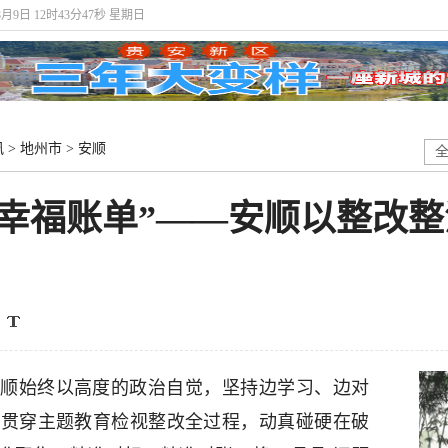
8月9日 12时43分48秒 星期日
讯
>
地州市
>
安顺
“幸福账单”——安顺以整改
顺始终以高度的政治自觉，坚持边学习、边对
求贯穿主题教育检视整改全过程，动真碰硬在破