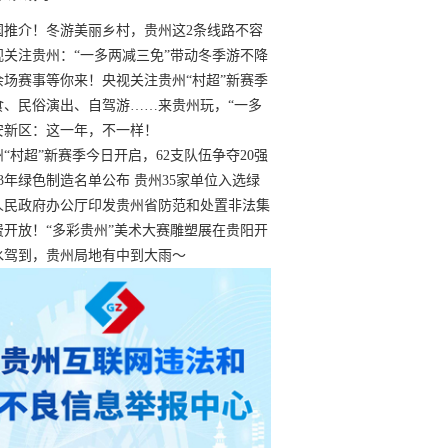
国推介！冬游美丽乡村，贵州这2条线路不容
过
视关注贵州：“一多两减三免”带动冬季游不降
余场赛事等你来！央视关注贵州“村超”新赛季
“打响”
食、民俗演出、自驾游……来贵州玩，“一多
减三免”！
安新区：这一年，不一样！
州“村超”新赛季今日开启，62支队伍争夺20强
额
23年绿色制造名单公布 贵州35家单位入选绿
工厂
人民政府办公厅印发贵州省防范和处置非法集
工作实施细则
费开放！“多彩贵州”美术大赛雕塑展在贵阳开
持续至1月19日
水驾到，贵州局地有中到大雨～