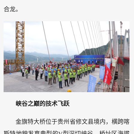
合龙。
峡谷之巅的技术飞跃
金旗特大桥位于贵州省修文县境内，横跨喀
斯特地貌发育典型的V型深切峡谷，桥址区海拔