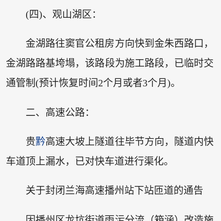
(四)、观山湖区：
金湖路往窦官公租房方向快到金朱西路口，
金湖路路基垮塌，该路段为施工路段，已临时交
通管制(预计恢复时间2个月或者3个月)。
二、高速公路：
贵
黔
高速大坡上隧道往毕节方向，隧道内快
车道顶上漏水，已对快车道进行渠化。
关于封闭兰海高速播州站下站匝道的通告
因播州区龙坑街道雨污分流（箱涵）改造施