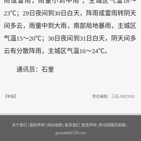
雨或雷雨，雨量小到中雨 ，主城区气温18～
23℃；29日夜间到30日白天，阵雨或雷雨转阴天
间多云，雨量中到大雨，南部局地暴雨，主城区
气温15～20℃；30日夜间到31日白天，阴天间多
云有分散阵雨，主城区气温16～24℃。
通讯员：石奎
【举报】
责任编辑：三石-NB33102
关于我们
|
版权声明
|
网站地图
|
联系我们
|
免责声明
|
黔讯网服务邮箱：
gzyisaide@126.com