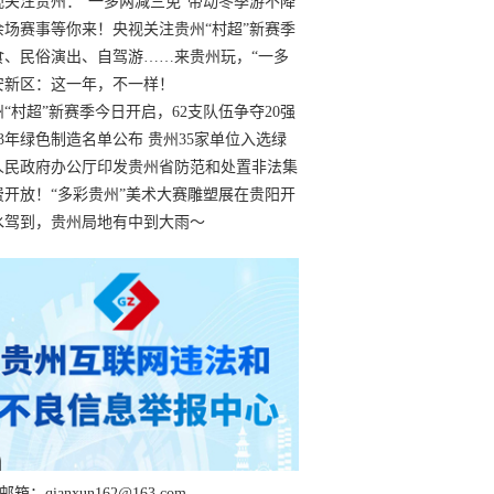
过
视关注贵州：“一多两减三免”带动冬季游不降
余场赛事等你来！央视关注贵州“村超”新赛季
“打响”
食、民俗演出、自驾游……来贵州玩，“一多
减三免”！
安新区：这一年，不一样！
州“村超”新赛季今日开启，62支队伍争夺20强
额
23年绿色制造名单公布 贵州35家单位入选绿
工厂
人民政府办公厅印发贵州省防范和处置非法集
工作实施细则
费开放！“多彩贵州”美术大赛雕塑展在贵阳开
持续至1月19日
水驾到，贵州局地有中到大雨～
箱：qianxun162@163.com