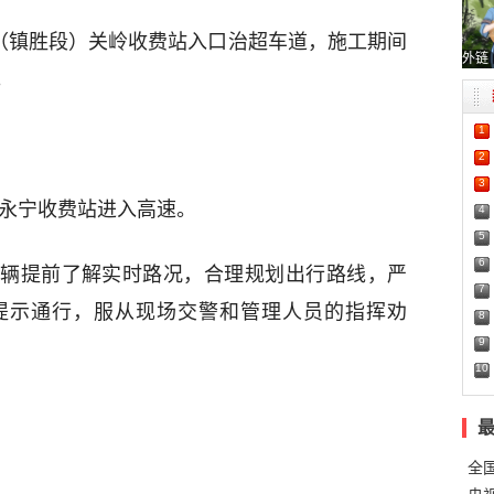
速（镇胜段）关岭收费站入口治超车道，施工期间
外链
。
1
2
3
从永宁收费站进入高速。
4
5
6
辆提前了解实时路况，合理规划出行路线，严
7
提示通行，服从现场交警和管理人员的指挥劝
8
9
10
全