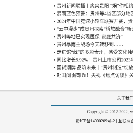
• 贵州新闻联播丨爽爽贵阳 “娱”你相约 
• 暴雨蓝色预警：贵州等4省区部分地
• 2024年中国竞速小轮车联赛开赛
• “云中漫步”成贵州探索“桥旅融合”
• 贵州等地已实现医保“家庭共济”
• 贵州暴雨主战场今天转移到……
• 走进馆“藏”的多彩贵州，感受文化
• 同比增长5.92%！贵州上市公司2023
• 国货潮牌 品筑未来｜“贵州制造”绽
• 赴田间 解难题！央视《焦点访谈》
关于我
Copyright © 2012-202
黔ICP备14000209号-2
|
互联网直播