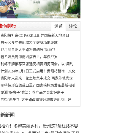
新闻排行
浏览
评论
贵阳将打造CC PARK王府井国贸新天地项目
白云区今年来新增22个健身场地设施
12月底贵阳太平路将炫酷展“新颜”！
著名演员周海媚因病去世，年仅57岁
利郎品牌推荐官张远亮相贵阳见面会，以“简约
计划2024年5月1日正式启用！贵阳将新增一文化
贵阳年末迎来一轮土地集中成交 两家外地房企
哪些情形应佩戴口罩？国家疾控局发布最新指引
龙湖“好房子”兵法：卷产品才会出好房子
老街“新生”！太平路改造提升城市更新项目建
最新新闻
国推介！冬游美丽乡村，贵州这2条线路不容