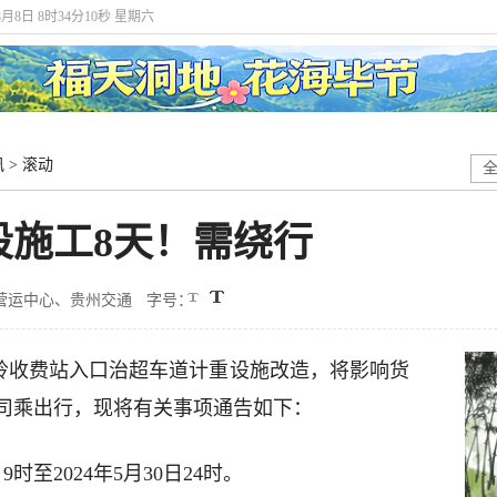
8月8日 8时34分11秒 星期六
讯
>
滚动
段施工8天！需绕行
营运中心、贵州交通
字号：
关岭收费站入口治超车道计重设施改造，将影响货
司乘出行，现将有关事项通告如下：
9时至2024年5月30日24时。