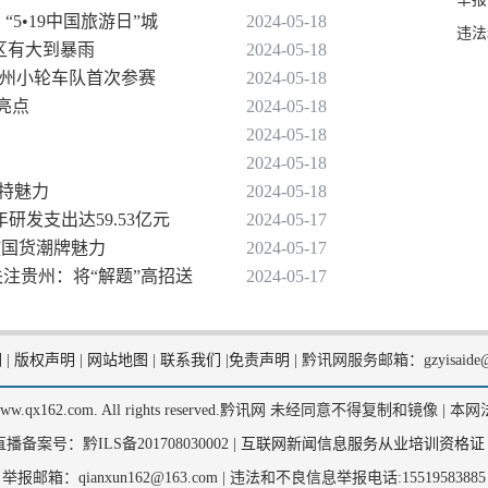
“5•19中国旅游日”城
2024-05-18
违法
区有大到暴雨
2024-05-18
，贵州小轮车队首次参赛
2024-05-18
新亮点
2024-05-18
2024-05-18
2024-05-18
独特魅力
2024-05-18
年研发支出达59.53亿元
2024-05-17
放国货潮牌魅力
2024-05-17
关注贵州：将“解题”高招送
2024-05-17
们
|
版权声明
|
网站地图
|
联系我们
|
免责声明
|
黔讯网服务邮箱：gzyisaide@
2, www.qx162.com. All rights reserved.黔讯网 未经同意不得复制和镜像 |
本网
备案号：黔ILS备201708030002 |
互联网新闻信息服务从业培训资格证
举报邮箱：qianxun162@163.com |
违法和不良信息举报电话:15519583885