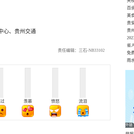
错
央
温
百
正式
美
两
贵
贵
中心、贵州交通
名
20
色
省
责任编辑：三石-NB33102
资
免
展，
雨
难过
羡慕
愤怒
流泪
外链
举报邮