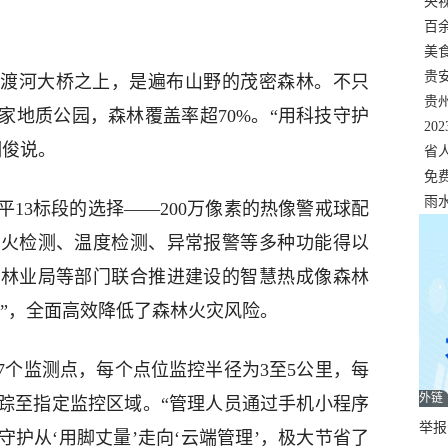
错
央
温
百
正式
美
两
贵
渡河大桥之上，是遍布山野的茂密森林。不只
贵
家地质公园，森林覆盖率超70%。“用科技守护
名
20
明俊说。
色
省
资
免
展，
雨
13标段的选择——200万像素的热像警戒球配
烟火检测、温度检测、异常报警等多种功能得以
地林业局等部门联合推进建设的智慧热成像森林
绿”，全面高效降低了森林火灾风险。
7个监测点，每个点位监控半径为3至5公里，每
外链
跟踪至指定监控区域。“管理人员通过手机小程序
举报邮
护从‘用脚丈量’走向‘云端管理’，极大节省了