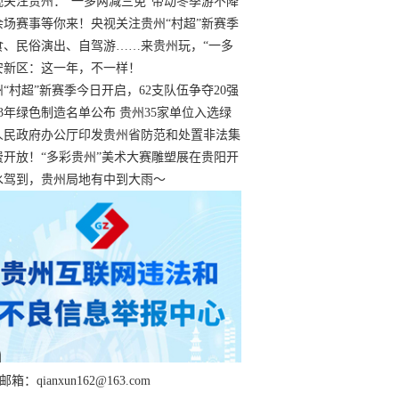
过
视关注贵州：“一多两减三免”带动冬季游不降
余场赛事等你来！央视关注贵州“村超”新赛季
“打响”
食、民俗演出、自驾游……来贵州玩，“一多
减三免”！
安新区：这一年，不一样！
州“村超”新赛季今日开启，62支队伍争夺20强
额
23年绿色制造名单公布 贵州35家单位入选绿
工厂
人民政府办公厅印发贵州省防范和处置非法集
工作实施细则
费开放！“多彩贵州”美术大赛雕塑展在贵阳开
持续至1月19日
水驾到，贵州局地有中到大雨～
箱：qianxun162@163.com