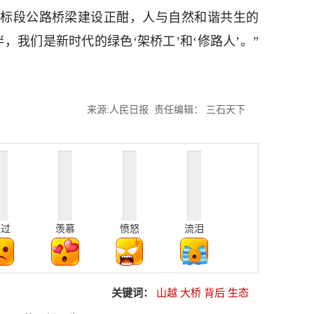
3标段公路桥梁建设正酣，人与自然和谐共生的
，我们是新时代的绿色‘架桥工’和‘修路人’。”
来源:人民日报 责任编辑： 三石天下
难过
羡慕
愤怒
流泪
关键词：
山越
大桥
背后
生态