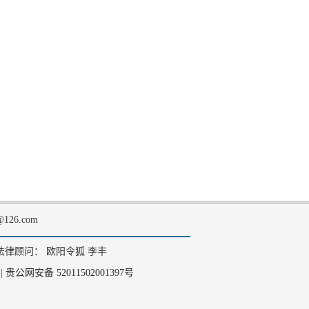
126.com
法律顾问： 欧阳令狐 李丰
|
贵公网安备 52011502001397号