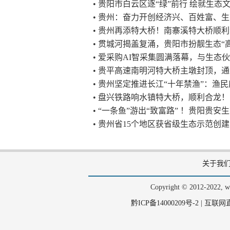
• 贵阳市白云区逐“绿”前行 绘就生
• 贵州：奋力开创经济兴、百姓富、
• 贵州再添特大桥！南寨溪特大桥顺
• 贯城河揭盖复涌，贵阳市扮靓生态“
• 爱采购AI智采集圆满落幕，与生
• 贵平高速南明河特大桥主墩封顶，
• 贵州坚定推进长江“十年禁渔”：渔
• 盘兴铁路响水镇特大桥，顺利合龙！
• “一条鱼”游出“致富路” ！贵阳贵
• 贵州省15个地区获省级生态示范创
关于我
Copyright © 2012-202
黔ICP备14000209号-2
|
互联网直播