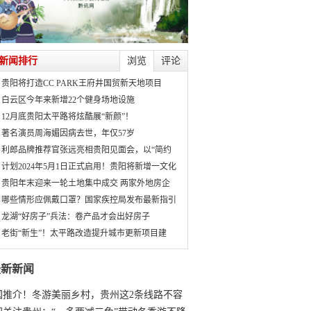
新闻排行
浏览
评论
贵阳将打造CC PARK王府井国贸新天地项目
白云区今年来新增22个健身场地设施
12月底贵阳太平路将炫酷展“新颜”！
著名演员周海媚因病去世，年仅57岁
利郎品牌推荐官张远亮相贵阳见面会，以“简约
计划2024年5月1日正式启用！贵阳将新增一文化
贵阳年末迎来一轮土地集中成交 两家外地房企
哪些情形应佩戴口罩？国家疾控局发布最新指引
龙湖“好房子”兵法：卷产品才会出好房子
老街“新生”！太平路改造提升城市更新项目建
最新新闻
国推介！冬游美丽乡村，贵州这2条线路不容