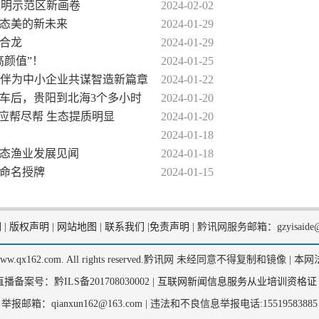
态文明示范区新画卷
2024-02-02
生态美的新未来
2024-01-29
利合龙
2024-01-29
高颜值”！
2024-01-25
态伙伴为中小企业共谋智造新篇章
2024-01-22
通车后，贵阳到北海3个多小时
2024-01-20
民应帮尽帮 生态提质明显
2024-01-20
2024-01-18
安生态渔业发展见闻
2024-01-18
建命名授牌
2024-01-15
们
|
版权声明
|
网站地图
|
联系我们
|
免责声明
|
黔讯网服务邮箱：gzyisaide@
2, www.qx162.com. All rights reserved.黔讯网 未经同意不得复制和镜像 |
本网
备案号：黔ILS备201708030002 |
互联网新闻信息服务从业培训资格证
举报邮箱：qianxun162@163.com |
违法和不良信息举报电话:15519583885