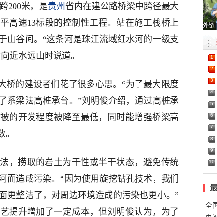
跨200米，是
贵州
省内在建公路桥梁中跨径最大
平高速13标段的控制性工程。站在施工栈桥上
外链
于山谷间。“这条河是珠江流域红水河的一级支
指向近水远山时说道。
1
2
3
特大桥的建设者们花了很多心思。“为了最大限度
4
了系梁法高桩承台。”刘明俊介绍，通过高桩承
5
6
植被的开发程度被降至最低，同时能增强桥梁高
7
数。
8
9
法，捞取的岩土为干性或半干状态，避免传统
10
河而造成污染。“因为使用旋挖钻孔技术，我们
面更整洁了，对周边环境造成的污染也更小。”
全
工艺提升增加了一定成本，但刘明俊认为，为了