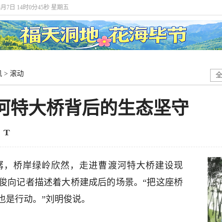
8月7日 14时0分45秒 星期五
讯
>
滚动
渡河特大桥背后的生态坚守
潺，桥岸绿岭欣然，走进曹渡河特大桥建设现
明俊向记者描述着大桥建成后的场景。“把这座桥
也是行动。”刘明俊说。