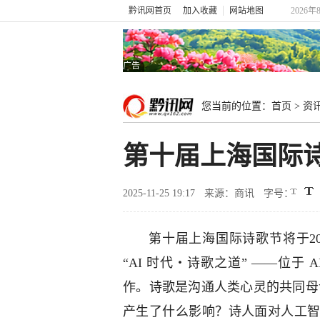
黔讯网首页
加入收藏
网站地图
2026
广告
您当前的位置：
首页
>
资
第十届上海国际
2025-11-25 19:17
来源：商讯
字号：
第十届上海国际诗歌节将于20
“AI 时代・诗歌之道” ——位于
作。诗歌是沟通人类心灵的共同母
产生了什么影响？诗人面对人工