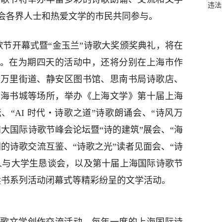
违法
会各界人士和热爱文学的市民共同参与。
歌节开幕式暨“金玉兰”诗歌大奖颁奖典礼，将在
行。在为期四天的活动中，还将分别在上海市作
区万里街道、静安区图书馆、思南书局诗歌店、
上海书城等场所，举办《上海文学》第十届上海
“AI 时代・诗歌之道”诗歌朗诵会、“诗风万
大国际诗歌节峰会论坛暨“诗的建筑”展会、“海
的诗歌交流互鉴、“诗歌之光”读者见面会、“诗
诗人与大学生恳谈会，以及第十届上海国际诗歌节
疾人读书系列活动闭幕式等精彩纷呈的文学活动。