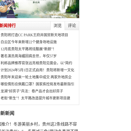
新闻排行
浏览
评论
贵阳将打造CC PARK王府井国贸新天地项目
白云区今年来新增22个健身场地设施
12月底贵阳太平路将炫酷展“新颜”！
著名演员周海媚因病去世，年仅57岁
利郎品牌推荐官张远亮相贵阳见面会，以“简约
计划2024年5月1日正式启用！贵阳将新增一文化
贵阳年末迎来一轮土地集中成交 两家外地房企
哪些情形应佩戴口罩？国家疾控局发布最新指引
龙湖“好房子”兵法：卷产品才会出好房子
老街“新生”！太平路改造提升城市更新项目建
最新新闻
国推介！冬游美丽乡村，贵州这2条线路不容