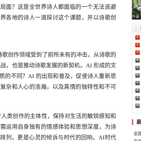
新局面？这是全世界诗人都面临的一个无法逃避
外链
世界各地的诗人一道探讨这个课题，并以诗歌创
1
2
3
，诗歌创作领域受到了前所未有的冲击。从诗歌的
4
挑战，也是推动诗歌发展的新契机。AI 形成的文
5
6
质的不同？AI 的出现和普及，促使诗人重新思
7
的复杂和人心的浩瀚，以及真情的独特性和不可
8
9
10
坚守人类创作的主体性，保持对生活的敏锐感知和
人需运用自身独有的情感体验和思想深度，为诗
全
排列，更是心灵的倾诉与时代的回响。AI时代