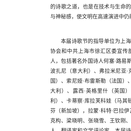
的诗歌之道，也是在技术与生命
与神秘感，使文明在高速演进中仍
本届诗歌节的指导单位为上海
协会和中共上海市徐汇区委宣传
人，包括著名外国诗人何塞·路易斯
波扎尼（意大利）、弗拉米尼亚·
国）、索尼娅·布雷斯勒（法国）
大利）、露西·英格里什（英国
利）、卡蒂察·库拉芙科娃（马其
芬（新加坡），拉蒙·科特·巴拉
克构、梁晓明、张晓雪、王钦刚
人、翻译家和文学评论家。本届