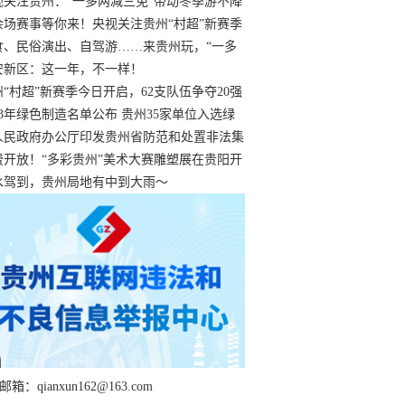
过
视关注贵州：“一多两减三免”带动冬季游不降
余场赛事等你来！央视关注贵州“村超”新赛季
“打响”
食、民俗演出、自驾游……来贵州玩，“一多
减三免”！
安新区：这一年，不一样！
州“村超”新赛季今日开启，62支队伍争夺20强
额
23年绿色制造名单公布 贵州35家单位入选绿
工厂
人民政府办公厅印发贵州省防范和处置非法集
工作实施细则
费开放！“多彩贵州”美术大赛雕塑展在贵阳开
持续至1月19日
水驾到，贵州局地有中到大雨～
箱：qianxun162@163.com