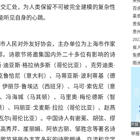
错
央
的交汇处，为人类保留不可被完全建模的复杂性
温
百
正式
美
能听见自身的心跳。
两
贵
贵
名
20
市人民对外友好协会，主办单位为上海市作家
色
省
部。诗歌节将邀集国内外二十多位有影响的诗
资
免
展，
雨
·迪亚斯·格拉纳多斯（哥伦比亚）、克劳迪奥·
克鲁恰尼（意大利）、马蒂亚斯·波利蒂基（德
、伊丽莎·鲁埃达（西班牙）、马可·索佐尼（意
）、冯海城（马其顿）、马里奥·梅伦德斯（智
顿）、玛丽亚·戈麦斯·拉拉（哥伦比亚）、赵燕
伊瓦尔(哥伦比亚）。中国诗人有谢冕、胡弦、缪
外链
、高秀芹、崖丽娟、阿依古丽、邹胜念等著名诗
举报邮
诗歌节将举办丰富多彩的诗歌朗诵、交流和文学