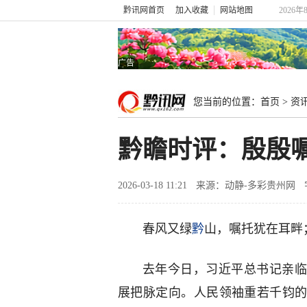
黔讯网首页
加入收藏
网站地图
2026年
广告
您当前的位置：
首页
>
资
黔瞻时评：殷殷
2026-03-18 11:21
来源：动静-多彩贵州网
春风又绿
黔
山，嘱托犹在耳畔
去年今日，习近平总书记亲
展把脉定向。人民领袖重若千钧