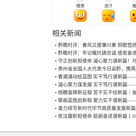
微笑
流汗
相关新闻
• 黔瞻时评：春风又度肇兴寨 侗歌悠
• 黔瞻时评：牢记嘱托铸忠诚 感恩奋
• 守正创新担使命 凝心聚力谱新篇！乌
• 贵州省全国人大代表今日返黔，携两
• 春潮涌动绘蓝图 实干笃行谱新篇
• 凝心聚力谋发展 实干笃行谱新篇
• 扬鞭奋蹄新征程 苦干实干绘新篇
• 擘画蓝图启新程 聚力实干谱新篇
• 奋力续写新时代毕节高质量发展新
• 依法履职担使命 砥砺奋进谱新篇丨2