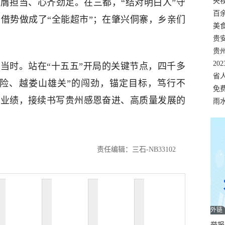
错
央
膺担当、心齐劲足。在三都，“结对明白人”守
温
百
借势做成了“全能超市”；在肇兴侗寨，乡亲们
正式
美
两
贵
贵
名
20
当时。站在“十五五”开局的关键节点，四千多
色
省
天险、越娄山雄关”的闯劲，锚定目标，笃行不
资
免
新业绩，接续书写贵州感恩奋进、高质量发展的
展，
雨
责任编辑：三石-NB33102
外链
举报邮