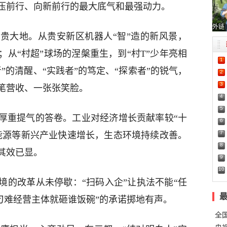
压前行、向新前行的最大底气和最强动力。
外链
贵大地。从贵安新区机器人“智”造的新风景，
从“村超”球场的涅槃重生，到“村T”少年亮相
1
”的清醒、“实践者”的笃定、“探索者”的锐气，
2
3
笔营收、一张张笑脸。
4
5
厚重提气的答卷。工业对经济增长贡献率较“十
6
7
能源等新兴产业快速增长，生态环境持续改善。
8
其效已显。
9
10
境的改革从未停歇：“扫码入企”让执法不能“任
谁刁难经营主体就砸谁饭碗”的承诺掷地有声。
全