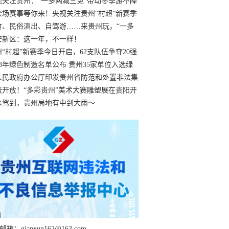
过
视关注贵州：“一多两减三免”带动冬季游不降
余场赛事等你来！央视关注贵州“村超”新赛季
“打响”
食、民俗演出、自驾游……来贵州玩，“一多
减三免”！
安新区：这一年，不一样！
州“村超”新赛季今日开启，62支队伍争夺20强
额
23年绿色制造名单公布 贵州35家单位入选绿
工厂
人民政府办公厅印发贵州省防范和处置非法集
工作实施细则
费开放！“多彩贵州”美术大赛雕塑展在贵阳开
持续至1月19日
水驾到，贵州局地有中到大雨～
箱：qianxun162@163.com