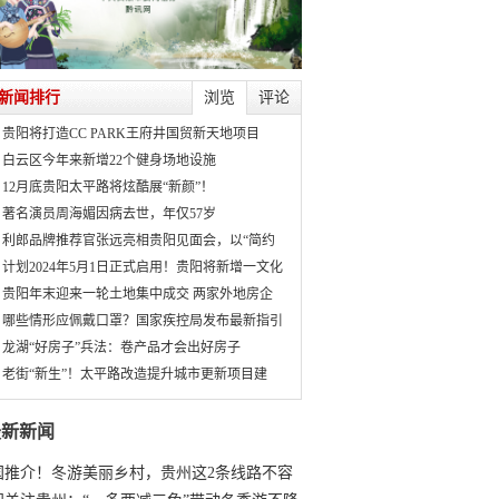
新闻排行
浏览
评论
贵阳将打造CC PARK王府井国贸新天地项目
白云区今年来新增22个健身场地设施
12月底贵阳太平路将炫酷展“新颜”！
著名演员周海媚因病去世，年仅57岁
利郎品牌推荐官张远亮相贵阳见面会，以“简约
计划2024年5月1日正式启用！贵阳将新增一文化
贵阳年末迎来一轮土地集中成交 两家外地房企
哪些情形应佩戴口罩？国家疾控局发布最新指引
龙湖“好房子”兵法：卷产品才会出好房子
老街“新生”！太平路改造提升城市更新项目建
最新新闻
国推介！冬游美丽乡村，贵州这2条线路不容