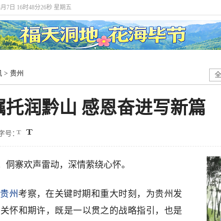
8月7日 16时48分26秒 星期五
讯
>
贵州
嘱托润黔山 感恩奋进写新篇
字号：
；侗寨欢声雷动，深情萦绕心怀。
临
贵州
考察，在关键时期和重大时刻，为贵州发
的关怀和期许，既是一以贯之的战略指引，也是