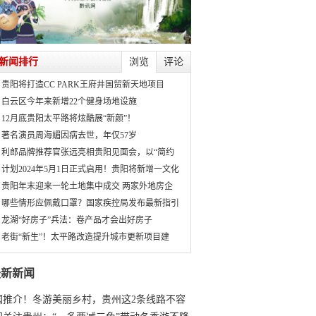
新闻排行
浏览
评论
贵阳将打造CC PARK王府井国贸新天地项目
白云区今年来新增22个健身场地设施
12月底贵阳太平路将炫酷展“新颜”！
著名演员周海媚因病去世，年仅57岁
利郎品牌推荐官张远亮相贵阳见面会，以“简约
计划2024年5月1日正式启用！贵阳将新增一文化
贵阳年末迎来一轮土地集中成交 两家外地房企
哪些情形应佩戴口罩？国家疾控局发布最新指引
龙湖“好房子”兵法：卷产品才会出好房子
老街“新生”！太平路改造提升城市更新项目建
最新新闻
国推介！冬游美丽乡村，贵州这2条线路不容