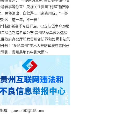
过
视关注贵州：“一多两减三免”带动冬季游不降
余场赛事等你来！央视关注贵州“村超”新赛季
“打响”
食、民俗演出、自驾游……来贵州玩，“一多
减三免”！
安新区：这一年，不一样！
州“村超”新赛季今日开启，62支队伍争夺20强
额
23年绿色制造名单公布 贵州35家单位入选绿
工厂
人民政府办公厅印发贵州省防范和处置非法集
工作实施细则
费开放！“多彩贵州”美术大赛雕塑展在贵阳开
持续至1月19日
水驾到，贵州局地有中到大雨～
箱：qianxun162@163.com