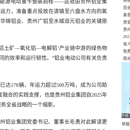
错
央
”新能源电动重卡整装启程——这批由贵州铝业集
温
百
的运力，准备重点投放在清镇至六盘水方向的氧
正式
美
州华锦铝业、贵州广铝至水城双元铝业的关键原
两
贵
贵
名
20
色
省
‘铝土矿—氧化铝—电解铝’产业链中游的绿色物
资
免
同的效率和运行韧性。”铝业电动公司有关负责
展，
雨
达178辆，年运力超过500万吨，成为公司助
度融合的实践支撑，也是贵州铝业集团自2025年
服务全省战略的一个缩影。
外链
州铝业集团党委书记、董事长毛勇对此解读更
举报邮