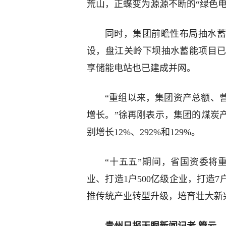
荒山，正蝶变为源源不断的“绿色电
同时，集团前瞻性布局抽水蓄
设，盘江关岭下坝抽水蓄能项目
享储能电站也已建成并网。
“重组以来，集团资产总额、
增长。”徐再刚表示，集团的煤炭
别增长12%、292%和129%。
“十五五”期间，省国资委将重
业、打造1户500亿级企业，打造
推传统产业转型升级，培育壮大新