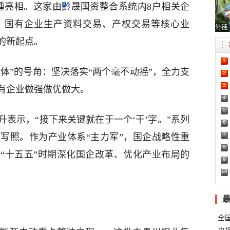
接踵亮相。这家由
黔
晟国资整合系统内8户相关企
、国有企业生产资料交易、产权交易等核心业
外链
的新起点。
1
主体”的号角：坚决落实“两个毫不动摇”，全力支
2
3
有企业做强做优做大。
4
5
表示，“接下来关键就在于一个‘干’字。”系列
6
7
写照。作为产业体系“主力军”，国企战略性重
8
“十五五”时期深化国企改革、优化产业布局的
9
10
全