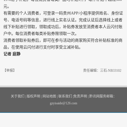
元。
有需要的个人消费者，可登录一码贵州APP/小程序提供姓名、身份证
号、电话号码等信息，进行线上实名认证。完成认证后选择线上或者
线下补贴进行领取，领取成功后，补贴券发放至消费者本人云闪付账
户中。每位消费者每类补贴券限领取一次。
消费者领取补贴券后，即可在参与活动的商家购买符合补贴标准的商
品，在使用云闪付进行支付时享受立减补贴。
记者 庭静
【举报】
责任编辑：三石-NB33102
关于我们
|
版权声明
|
网站地图
|
联系我们
|
免责声明
|
黔讯网服务邮箱：
gzyisaide@126.com