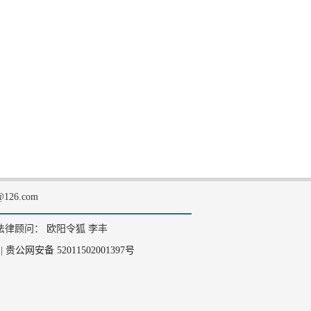
126.com
法律顾问： 欧阳令狐 李丰
|
贵公网安备 52011502001397号