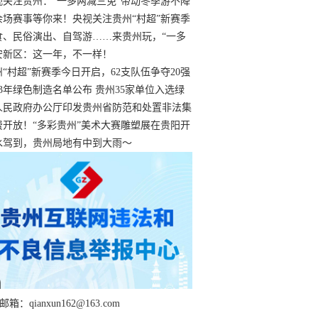
过
视关注贵州：“一多两减三免”带动冬季游不降
余场赛事等你来！央视关注贵州“村超”新赛季
“打响”
食、民俗演出、自驾游……来贵州玩，“一多
减三免”！
安新区：这一年，不一样！
州“村超”新赛季今日开启，62支队伍争夺20强
额
23年绿色制造名单公布 贵州35家单位入选绿
工厂
人民政府办公厅印发贵州省防范和处置非法集
工作实施细则
费开放！“多彩贵州”美术大赛雕塑展在贵阳开
持续至1月19日
水驾到，贵州局地有中到大雨～
箱：qianxun162@163.com