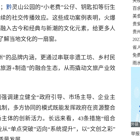
错
央
空；
黔
灵山公园的“小老费”公仔、钥匙扣等衍生
温
百
正式
美
持续的社交传播效应。这些成功案例表明，火爆
两
贵
，融入古今和经典与新潮的文化元素，给更多人
贵
了解当地文化的一扇窗。
名
20
色
省
资
免
州”的品牌内涵，更通过串联非遗工坊、乡村民
展，
雨
+旅游+制造”的融合生态，从而撬动文旅产业效
别强调建立健全“政府引导、市场主导、企业主
机制，多方协同的模式既能发挥政府在资源整合
主体的创新活力。长远来看，43条措施“组合
外链
从“单点突破”迈向“系统提升”，以“文创之彩”
举报邮
质量发展。