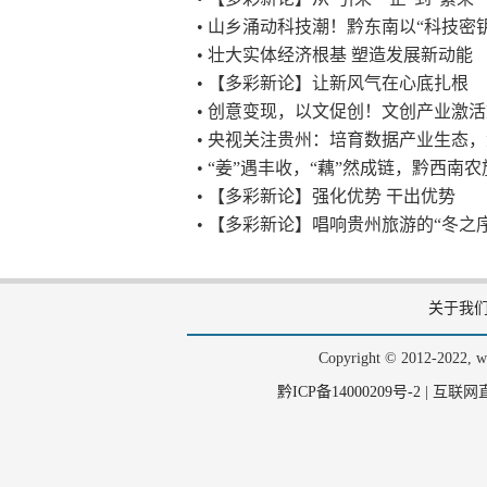
• 山乡涌动科技潮！黔东南以“科技密
• 壮大实体经济根基 塑造发展新动能
• 【多彩新论】让新风气在心底扎根
• 创意变现，以文促创！文创产业激
• 央视关注贵州：培育数据产业生态
• “姜”遇丰收，“藕”然成链，黔西
• 【多彩新论】强化优势 干出优势
• 【多彩新论】唱响贵州旅游的“冬之
关于我
Copyright © 2012-202
黔ICP备14000209号-2
|
互联网直播