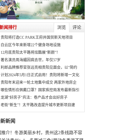
新闻排行
浏览
评论
贵阳将打造CC PARK王府井国贸新天地项目
白云区今年来新增22个健身场地设施
12月底贵阳太平路将炫酷展“新颜”！
著名演员周海媚因病去世，年仅57岁
利郎品牌推荐官张远亮相贵阳见面会，以“简约
计划2024年5月1日正式启用！贵阳将新增一文化
贵阳年末迎来一轮土地集中成交 两家外地房企
哪些情形应佩戴口罩？国家疾控局发布最新指引
龙湖“好房子”兵法：卷产品才会出好房子
老街“新生”！太平路改造提升城市更新项目建
最新新闻
国推介！冬游美丽乡村，贵州这2条线路不容