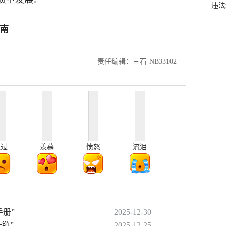
违法
南
责任编辑：三石-NB33102
难过
羡慕
愤怒
流泪
手册”
2025-12-30
一链”
2025-12-25