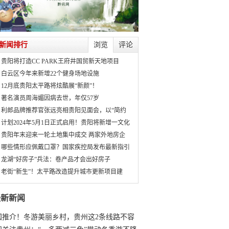
新闻排行
浏览
评论
贵阳将打造CC PARK王府井国贸新天地项目
白云区今年来新增22个健身场地设施
12月底贵阳太平路将炫酷展“新颜”！
著名演员周海媚因病去世，年仅57岁
利郎品牌推荐官张远亮相贵阳见面会，以“简约
计划2024年5月1日正式启用！贵阳将新增一文化
贵阳年末迎来一轮土地集中成交 两家外地房企
哪些情形应佩戴口罩？国家疾控局发布最新指引
龙湖“好房子”兵法：卷产品才会出好房子
老街“新生”！太平路改造提升城市更新项目建
最新新闻
国推介！冬游美丽乡村，贵州这2条线路不容