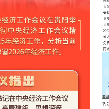
错
央
温
百
正式
美
两
贵
贵
名
20
色
省
资
免
展，
雨
外链
举报邮