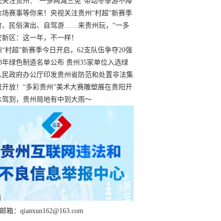
过
视关注贵州：“一多两减三免”带动冬季游不降
余场赛事等你来！央视关注贵州“村超”新赛季
“打响”
食、民俗演出、自驾游……来贵州玩，“一多
减三免”！
安新区：这一年，不一样！
州“村超”新赛季今日开启，62支队伍争夺20强
额
23年绿色制造名单公布 贵州35家单位入选绿
工厂
人民政府办公厅印发贵州省防范和处置非法集
工作实施细则
费开放！“多彩贵州”美术大赛雕塑展在贵阳开
持续至1月19日
水驾到，贵州局地有中到大雨～
箱：qianxun162@163.com