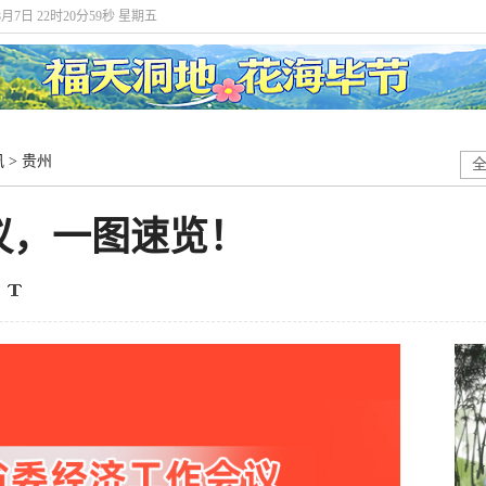
8月7日 22时21分0秒 星期五
讯
>
贵州
议，一图速览！