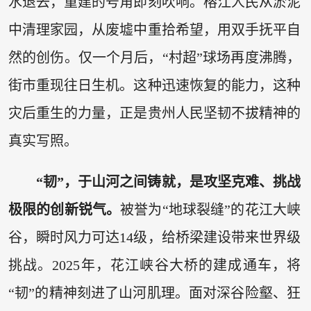
水退去，重建的号角即刻吹响。榕江人民从淤泥
中清理家园，从废墟中重拾希望，用双手抚平自
然的创伤。仅一个月后，“村超”球场再度沸腾，
街市重现往日生机。这种迅速恢复的能力，这种
灾后重生的力量，正是贵州人民坚韧不拔精神的
真实写照。
“韧”，于山河之间铸就，是攻坚克难、挑战
极限的创新锐气。
被誉为“地球裂缝”的花江大峡
谷，瞬时风力可达14级，给桥梁建设带来世界级
挑战。2025年，花江峡谷大桥的建成通车，将
“韧”的精神刻进了山河肌理。面对深谷险壑、狂