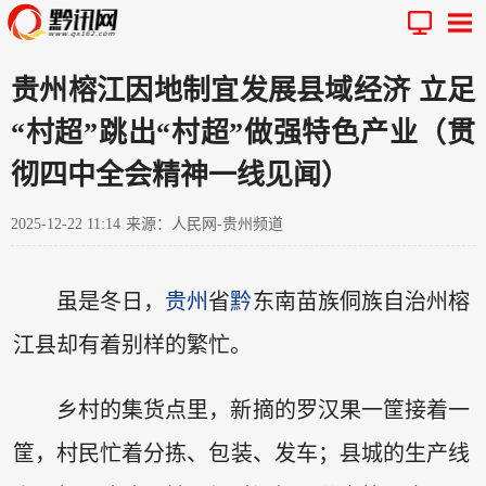
贵州榕江因地制宜发展县域经济 立足
“村超”跳出“村超”做强特色产业（贯
彻四中全会精神一线见闻）
2025-12-22 11:14
来源：人民网-贵州频道
虽是冬日，
贵州
省
黔
东南苗族侗族自治州榕
江县却有着别样的繁忙。
乡村的集货点里，新摘的罗汉果一筐接着一
筐，村民忙着分拣、包装、发车；县城的生产线