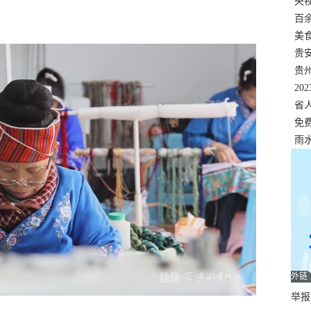
错
央
温
百
正式
美
两
贵
贵
名
20
色
省
资
免
展，
雨
外链
举报邮