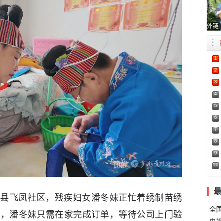
外链
1
2
3
4
5
6
7
8
9
10
县飞凤社区，残疾妇女潘冬妹正忙着绣制苗绣
全
业，潘冬妹只需在家完成订单，等待公司上门验