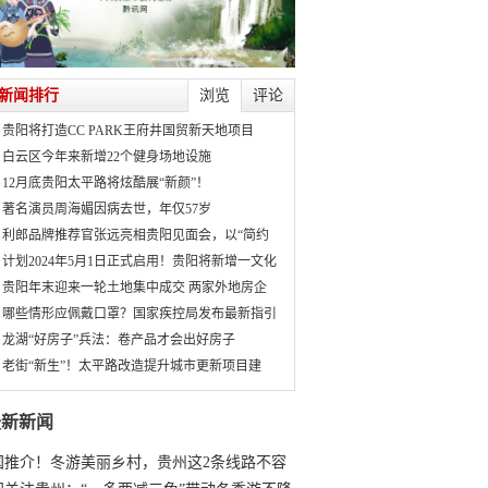
新闻排行
浏览
评论
贵阳将打造CC PARK王府井国贸新天地项目
白云区今年来新增22个健身场地设施
12月底贵阳太平路将炫酷展“新颜”！
著名演员周海媚因病去世，年仅57岁
利郎品牌推荐官张远亮相贵阳见面会，以“简约
计划2024年5月1日正式启用！贵阳将新增一文化
贵阳年末迎来一轮土地集中成交 两家外地房企
哪些情形应佩戴口罩？国家疾控局发布最新指引
龙湖“好房子”兵法：卷产品才会出好房子
老街“新生”！太平路改造提升城市更新项目建
最新新闻
国推介！冬游美丽乡村，贵州这2条线路不容