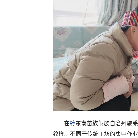
在
黔
东南苗族侗族自治州施秉
纹样。不同于传统工坊的集中作