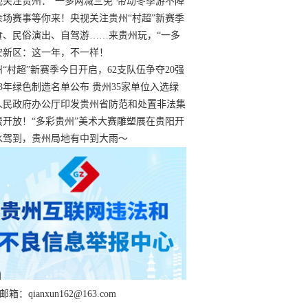
过
视关注贵州：“一多两减三免”带动冬季游不降
余场赛事等你来！央视关注贵州“村超”新赛季
“打响”
食、民俗演出、自驾游……来贵州玩，“一多
减三免”！
安新区：这一年，不一样！
州“村超”新赛季今日开启，62支队伍争夺20强
额
23年绿色制造名单公布 贵州35家单位入选绿
工厂
人民政府办公厅印发贵州省防范和处置非法集
工作实施细则
费开放！“多彩贵州”美术大赛雕塑展在贵阳开
持续至1月19日
水驾到，贵州局地有中到大雨～
箱：qianxun162@163.com