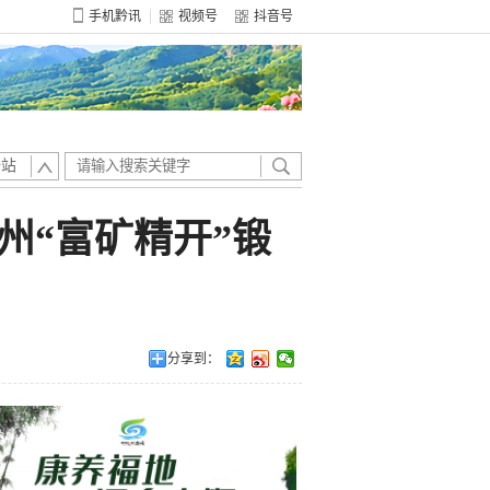
手机黔讯
视频号
抖音号
全站
州“富矿精开”锻
分享到：