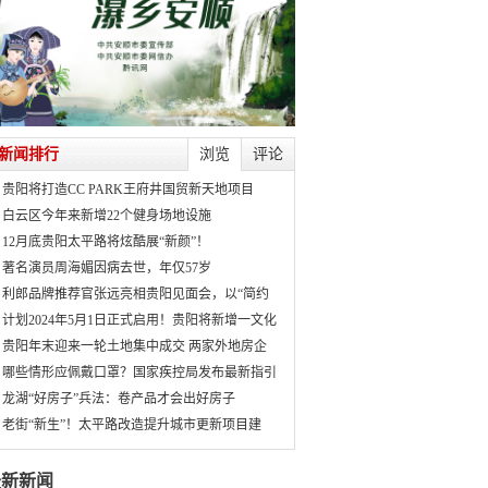
新闻排行
浏览
评论
贵阳将打造CC PARK王府井国贸新天地项目
白云区今年来新增22个健身场地设施
12月底贵阳太平路将炫酷展“新颜”！
著名演员周海媚因病去世，年仅57岁
利郎品牌推荐官张远亮相贵阳见面会，以“简约
计划2024年5月1日正式启用！贵阳将新增一文化
贵阳年末迎来一轮土地集中成交 两家外地房企
哪些情形应佩戴口罩？国家疾控局发布最新指引
龙湖“好房子”兵法：卷产品才会出好房子
老街“新生”！太平路改造提升城市更新项目建
最新新闻