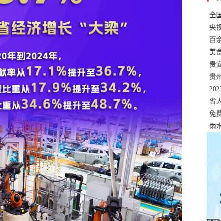
全
错
央
温
百
正式
美
两
贵
贵
名
20
色
省
资
免
展，
雨