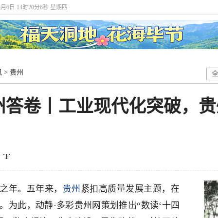
8月6日 14时20分8秒 星期四
讯
>
贵州
州答卷丨工业现代化突破，贵
官之年。五年来，
贵州
紧扣高质量发展主题，在
。为此，动静·多彩贵州网策划推出“数读‘十四