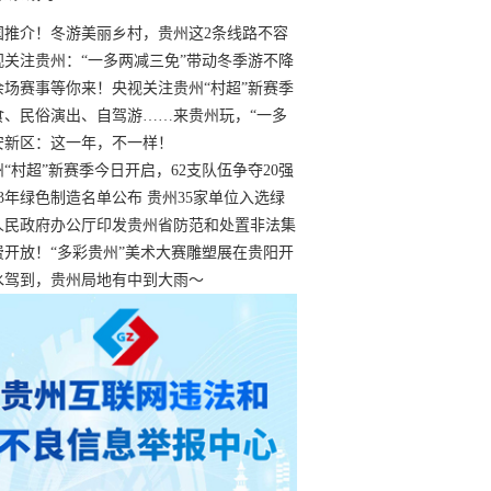
国推介！冬游美丽乡村，贵州这2条线路不容
过
视关注贵州：“一多两减三免”带动冬季游不降
余场赛事等你来！央视关注贵州“村超”新赛季
“打响”
食、民俗演出、自驾游……来贵州玩，“一多
减三免”！
安新区：这一年，不一样！
州“村超”新赛季今日开启，62支队伍争夺20强
额
23年绿色制造名单公布 贵州35家单位入选绿
工厂
人民政府办公厅印发贵州省防范和处置非法集
工作实施细则
费开放！“多彩贵州”美术大赛雕塑展在贵阳开
持续至1月19日
水驾到，贵州局地有中到大雨～