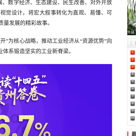
发展、数字经济、生态建设、民生改善、对外开放
新视觉设计，将宏大叙事转化为直观、易懂、可
质量发展的精彩故事。
外链
精开”为核心战略，推动工业经济从“资源优势”向
产业体系锻造坚实的工业新脊梁。
1
2
3
4
5
6
7
8
9
10