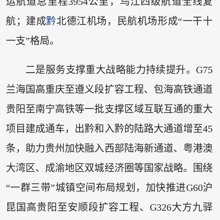
运航道总里程3954公里，乌江四级航道全线复
航；建成
黔
北德江机场，民航机场形成“一干十
一支”格局。
二是服务支撑重大战略能力持续提升。G75
兰海国高重庆至遵义段扩容工程、包海高铁通道
贵阳至南宁高铁等一批支撑区域互联互通的重大
项目建成通车，出黔和入黔的陆路大通道增至45
条，助力贵州加快融入西部陆海新通道、粤港澳
大湾区、成渝地区双城经济圈等国家战略。围绕
“一群三带”城镇空间布局规划，加快推进G60沪
昆国高贵阳至安顺段扩容工程、G326大方九驿