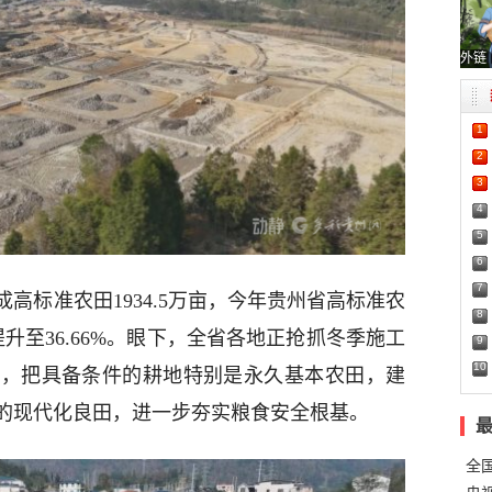
外链
1
2
3
4
5
6
7
成高标准农田1934.5万亩，今年贵州省高标准农
8
升至36.66%。眼下，全省各地正抢抓冬季施工
9
10
设，把具备条件的耕地特别是永久基本农田，建
的现代化良田，进一步夯实粮食安全根基。
全