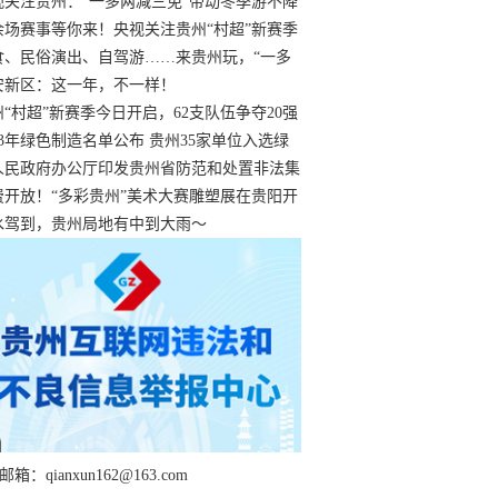
过
视关注贵州：“一多两减三免”带动冬季游不降
余场赛事等你来！央视关注贵州“村超”新赛季
“打响”
食、民俗演出、自驾游……来贵州玩，“一多
减三免”！
安新区：这一年，不一样！
州“村超”新赛季今日开启，62支队伍争夺20强
额
23年绿色制造名单公布 贵州35家单位入选绿
工厂
人民政府办公厅印发贵州省防范和处置非法集
工作实施细则
费开放！“多彩贵州”美术大赛雕塑展在贵阳开
持续至1月19日
水驾到，贵州局地有中到大雨～
箱：qianxun162@163.com