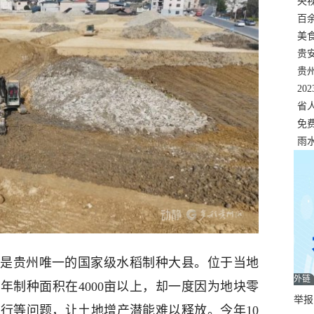
错
央
温
百
正式
美
两
贵
贵
名
20
色
省
资
免
展，
雨
是贵州唯一的国家级水稻制种大县。位于当地
外链
年制种面积在4000亩以上，却一度因为地块零
举报邮
行等问题，让土地增产潜能难以释放。今年10