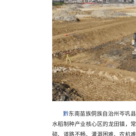
黔
东南苗族侗族自治州岑巩县
水稻制种产业核心区的龙田镇，常
碎、道路不畅、灌溉困难、农机难