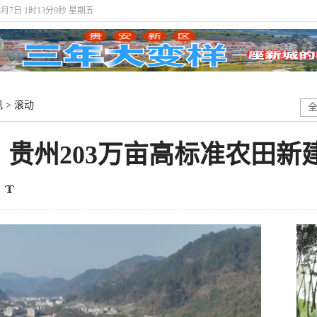
8月7日 1时13分11秒 星期五
讯
>
滚动
贵州203万亩高标准农田新