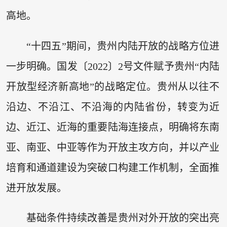
高地。
“十四五”期间，贵州内陆开放的战略方位进
一步明确。国发〔2022〕2号文件赋予贵州“内陆
开放型经济新高地”的战略定位。贵州从以往不
沿边、不沿江、不沿海的内陆省份，转变为近
边、近江、近海的重要陆海连接点，明确将东南
亚、南亚、中亚等作为开放主攻方向，并以产业
培育和通道建设为突破口构建工作机制，全面推
进开放发展。
基础条件持续改善是贵州对外开放的突出亮