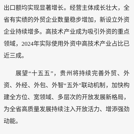
出口额均实现显著增长。经营主体成长壮大，全
省有实绩的外贸企业数量稳步增加，新设立外资
企业持续增多。高技术产业成为吸引外资的重点
领域，2024年实际使用外资中高技术产业占比已
近三成。
展望“十五五”，贵州将持续完善外贸、外
资、外经、外包、外智“五外”联动机制，加快构
建全方位、宽领域、多层次的开放发展新格局，
为全省高质量发展持续注入开放活力、增添强劲
动能。