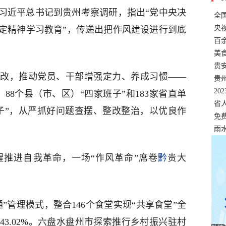
习近平总书记到贵州考察调研，指出“党中央决
全
错
央
定精神学习教育”，传递出把作风建设进行到底
温
百
正式
美
两
贵
改，推动党员、干部增强定力、养成习惯——
贵
名
20
88个县（市、区）“四家班子”和183家省直单
色
省
子”，从严抓好问题查摆、整改整治，以优良作
资
免
展，
雨
推进自我革命，一场“作风革命”席卷
黔
贵大
”管理模式，整合146个食堂实现“共享食堂”全
3.02%。六盘水盘州市探索推行乡村振兴驻村