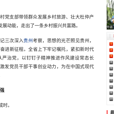
村党支部带领群众发展乡村旅游、壮大杜仲产
为发展动能，走出了一条乡村振兴共富路。
外链
书记三次深入
贵州
考察，思想的光芒照见贵州，
1
、奋进新征程。全省上下牢记嘱托，紧扣新时代
2
3
从严治党，以钉钉子精神推进作风建设常态长
4
续激发党员干部干事创业动力，为在中国式现代
5
6
。
7
8
强
9
10
成时。