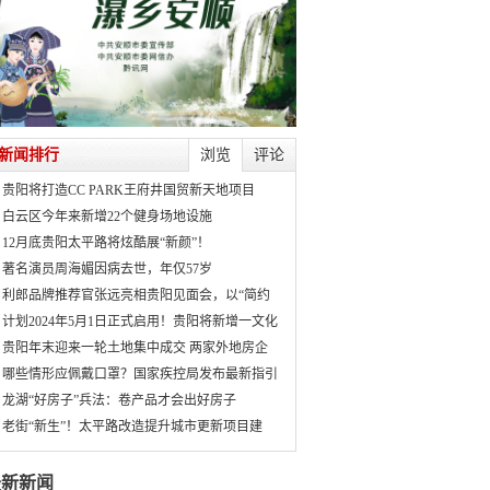
新闻排行
浏览
评论
贵阳将打造CC PARK王府井国贸新天地项目
白云区今年来新增22个健身场地设施
12月底贵阳太平路将炫酷展“新颜”！
著名演员周海媚因病去世，年仅57岁
利郎品牌推荐官张远亮相贵阳见面会，以“简约
计划2024年5月1日正式启用！贵阳将新增一文化
贵阳年末迎来一轮土地集中成交 两家外地房企
哪些情形应佩戴口罩？国家疾控局发布最新指引
龙湖“好房子”兵法：卷产品才会出好房子
老街“新生”！太平路改造提升城市更新项目建
最新新闻