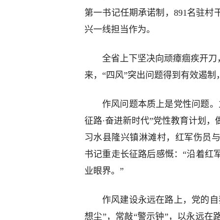
第一书记任期承诺制，891名驻村
兴一线担当作为。
全省上下坚决向顽瘴痼疾开刀，
来，“四风”突出问题得到有效遏
作风问题本质上是党性问题。
征路·奋进新时代”党性教育计划
习水县隆兴镇淋滩村，红军伤员与
书记重走长征路后感慨：“沿着红
业眼界。”
作风建设永远在路上，党的自
想尘”，常敲“警示钟”，以永远