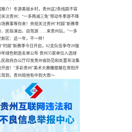
国推介！冬游美丽乡村，贵州这2条线路不容
过
视关注贵州：“一多两减三免”带动冬季游不降
余场赛事等你来！央视关注贵州“村超”新赛季
“打响”
食、民俗演出、自驾游……来贵州玩，“一多
减三免”！
安新区：这一年，不一样！
州“村超”新赛季今日开启，62支队伍争夺20强
额
23年绿色制造名单公布 贵州35家单位入选绿
工厂
人民政府办公厅印发贵州省防范和处置非法集
工作实施细则
费开放！“多彩贵州”美术大赛雕塑展在贵阳开
持续至1月19日
水驾到，贵州局地有中到大雨～