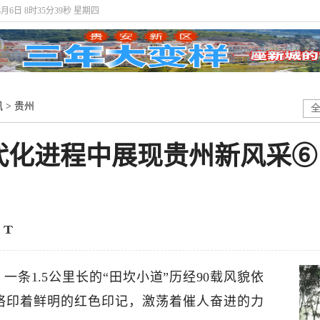
8月6日 8时35分40秒 星期四
讯
>
贵州
代化进程中展现贵州新风采⑥
条1.5公里长的“田坎小道”历经90载风貌依
烙印着鲜明的红色印记，激荡着催人奋进的力