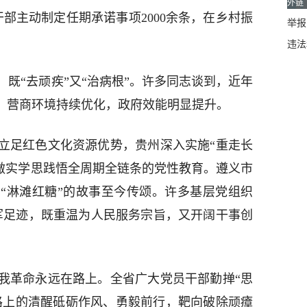
外链
干部主动制定任期承诺事项2000余条，在乡村振
举报邮
违法
既“去顽疾”又“治病根”。许多同志谈到，近年
制，营商环境持续优化，政府效能明显提升。
立足红色文化资源优势，贵州深入实施“重走长
，做实学思践悟全周期全链条的党性教育。遵义市
“淋滩红糖”的故事至今传颂。许多基层党组织
军足迹，既重温为人民服务宗旨，又开阔干事创
我革命永远在路上。全省广大党员干部勤掸“思
在路上的清醒砥砺作风、勇毅前行，靶向破除顽瘴