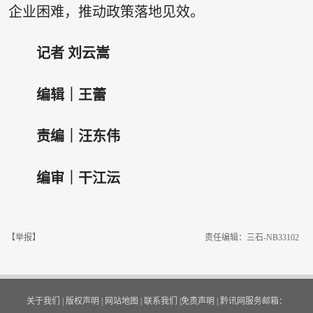
企业困难，推动政策落地见效。
记者 刘云嵩
编辑｜王蕾
责编｜汪东伟
编审｜干江沄
【举报】
责任编辑：三石-NB33102
关于我们
|
版权声明
|
网站地图
|
联系我们
|
免责声明
|
黔讯网服务邮箱：