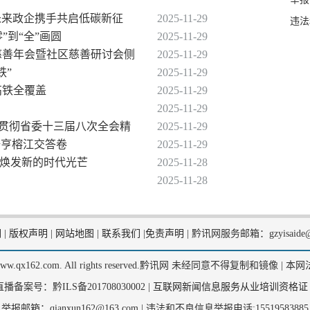
动未来政企携手共启低碳新征
2025-11-29
违法
”到“全”画圆
2025-11-29
届慈善年会暨社区慈善研讨会侧
2025-11-29
铁”
2025-11-29
高铁全覆盖
2025-11-29
2025-11-29
习贯彻省委十三届八次全会精
2025-11-29
册亨榕江交答卷
2025-11-29
化焕发新的时代光芒
2025-11-28
2025-11-28
们
|
版权声明
|
网站地图
|
联系我们
|
免责声明
|
黔讯网服务邮箱：gzyisaide@
2, www.qx162.com. All rights reserved.黔讯网 未经同意不得复制和镜像 |
本网
备案号：黔ILS备201708030002 |
互联网新闻信息服务从业培训资格证
举报邮箱：qianxun162@163.com |
违法和不良信息举报电话:15519583885