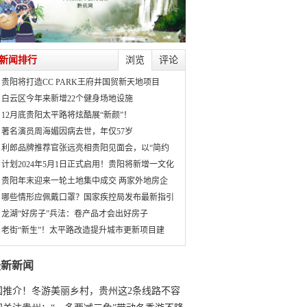
新闻排行
浏览
评论
贵阳将打造CC PARK王府井国贸新天地项目
白云区今年来新增22个健身场地设施
12月底贵阳太平路将炫酷展“新颜”！
著名演员周海媚因病去世，年仅57岁
利郎品牌推荐官张远亮相贵阳见面会，以“简约
计划2024年5月1日正式启用！贵阳将新增一文化
贵阳年末迎来一轮土地集中成交 两家外地房企
哪些情形应佩戴口罩？国家疾控局发布最新指引
龙湖“好房子”兵法：卷产品才会出好房子
老街“新生”！太平路改造提升城市更新项目建
最新新闻
国推介！冬游美丽乡村，贵州这2条线路不容