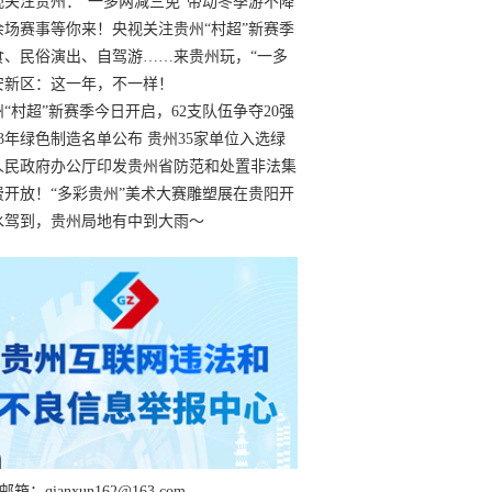
过
视关注贵州：“一多两减三免”带动冬季游不降
余场赛事等你来！央视关注贵州“村超”新赛季
“打响”
食、民俗演出、自驾游……来贵州玩，“一多
减三免”！
安新区：这一年，不一样！
州“村超”新赛季今日开启，62支队伍争夺20强
额
23年绿色制造名单公布 贵州35家单位入选绿
工厂
人民政府办公厅印发贵州省防范和处置非法集
工作实施细则
费开放！“多彩贵州”美术大赛雕塑展在贵阳开
持续至1月19日
水驾到，贵州局地有中到大雨～
箱：qianxun162@163.com