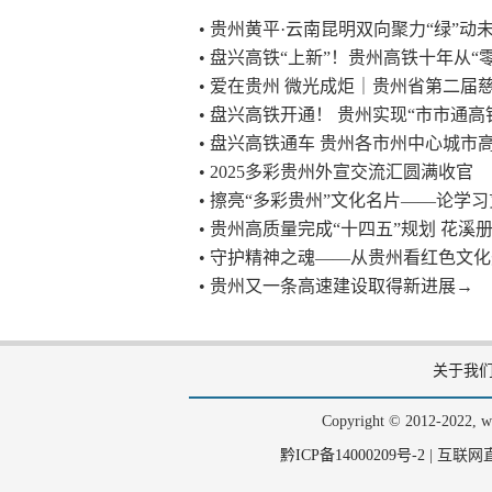
• 贵州黄平·云南昆明双向聚力“绿”
• 盘兴高铁“上新”！贵州高铁十年从“零
• 爱在贵州 微光成炬｜贵州省第二
• 盘兴高铁开通！ 贵州实现“市市通高
• 盘兴高铁通车 贵州各市州中心城市
• 2025多彩贵州外宣交流汇圆满收官
• 擦亮“多彩贵州”文化名片——论学
• 贵州高质量完成“十四五”规划 花溪
• 守护精神之魂——从贵州看红色文
• 贵州又一条高速建设取得新进展→
关于我
Copyright © 2012-202
黔ICP备14000209号-2
|
互联网直播