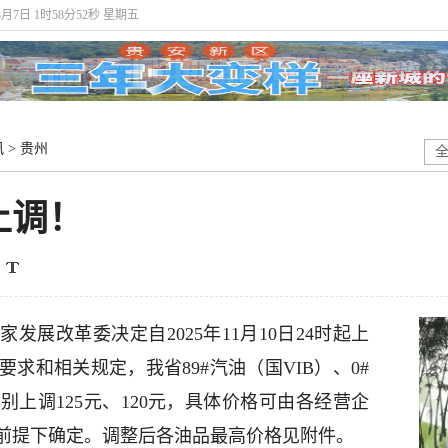
8月7日 1时58分53秒 星期五
讯
>
贵州
上调！
发展改革委决定自2025年11月10日24时起上
求和相关规定，我省89#汽油（国VIB）、0#
上调125元、120元，具体价格可由各经营企
前提下确定。调整后各油品最高价格见附件。