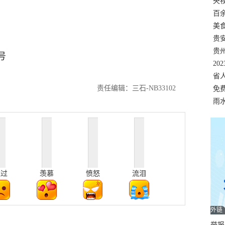
错
央
温
百
正式
美
两
贵
贵
号
名
20
色
省
责任编辑：三石-NB33102
资
免
展，
雨
难过
羡慕
愤怒
流泪
外链
举报邮