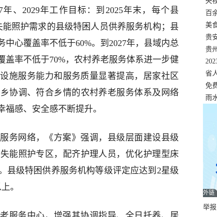
错
央
27年、2029年工作目标：到2025年末，每个县
温
百
正式
美
失能照护需求的县级特困人员供养服务机构；县
两
贵
中心覆盖率不低于60%。到2027年，县域内总
贵
覆盖率不低于70%，农村养老服务体系进一步健
名
20
色
省
机构设施服务能力和服务质量显著提高，居家社区
资
免
城乡协调、符合乡情的农村养老服务体系及网络
展，
雨
幸福感、安全感不断提升。
服务网络，《方案》强调，县级层面建设县级
置失能照护专区，配齐护理人员，优化护理型床
。县级特困供养服务机构等级评定应达到2星级
以上。
外链
举报邮
老服务中心，增强其协调指导、全日托养、居