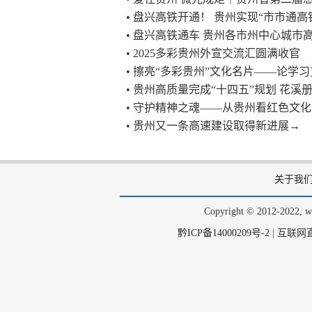
• 盘兴高铁开通！ 贵州实现“市市通高
• 盘兴高铁通车 贵州各市州中心城市
• 2025多彩贵州外宣交流汇圆满收官
• 擦亮“多彩贵州”文化名片——论学
• 贵州高质量完成“十四五”规划 花溪
• 守护精神之魂——从贵州看红色文
• 贵州又一条高速建设取得新进展→
关于我
Copyright © 2012-202
黔ICP备14000209号-2
|
互联网直播