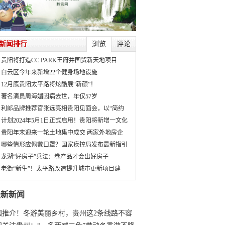
新闻排行
浏览
评论
贵阳将打造CC PARK王府井国贸新天地项目
白云区今年来新增22个健身场地设施
12月底贵阳太平路将炫酷展“新颜”！
著名演员周海媚因病去世，年仅57岁
利郎品牌推荐官张远亮相贵阳见面会，以“简约
计划2024年5月1日正式启用！贵阳将新增一文化
贵阳年末迎来一轮土地集中成交 两家外地房企
哪些情形应佩戴口罩？国家疾控局发布最新指引
龙湖“好房子”兵法：卷产品才会出好房子
老街“新生”！太平路改造提升城市更新项目建
最新新闻
国推介！冬游美丽乡村，贵州这2条线路不容