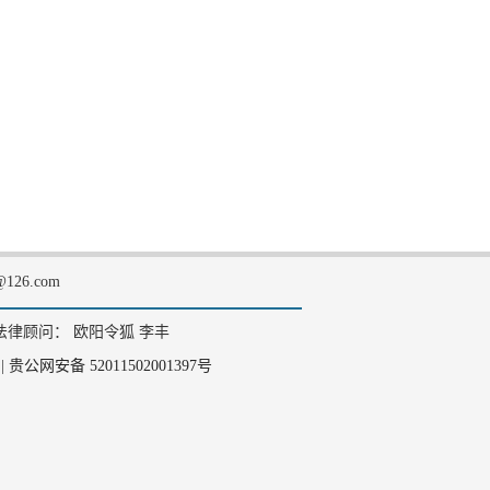
126.com
法律顾问： 欧阳令狐 李丰
|
贵公网安备 52011502001397号