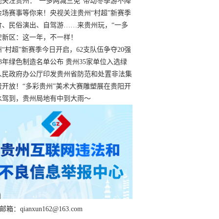
过
视关注贵州：“一多两减三免”带动冬季游不降
余场赛事等你来！央视关注贵州“村超”新赛季
“打响”
食、民俗演出、自驾游……来贵州玩，“一多
减三免”！
安新区：这一年，不一样！
州“村超”新赛季今日开启，62支队伍争夺20强
额
23年绿色制造名单公布 贵州35家单位入选绿
工厂
人民政府办公厅印发贵州省防范和处置非法集
工作实施细则
费开放！“多彩贵州”美术大赛雕塑展在贵阳开
持续至1月19日
水驾到，贵州局地有中到大雨～
箱：qianxun162@163.com