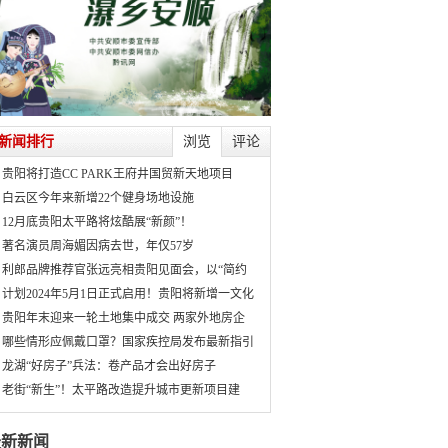
新闻排行
浏览
评论
贵阳将打造CC PARK王府井国贸新天地项目
白云区今年来新增22个健身场地设施
12月底贵阳太平路将炫酷展“新颜”！
著名演员周海媚因病去世，年仅57岁
利郎品牌推荐官张远亮相贵阳见面会，以“简约
计划2024年5月1日正式启用！贵阳将新增一文化
贵阳年末迎来一轮土地集中成交 两家外地房企
哪些情形应佩戴口罩？国家疾控局发布最新指引
龙湖“好房子”兵法：卷产品才会出好房子
老街“新生”！太平路改造提升城市更新项目建
最新新闻