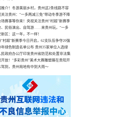
国推介！冬游美丽乡村，贵州这2条线路不容
过
视关注贵州：“一多两减三免”带动冬季游不降
余场赛事等你来！央视关注贵州“村超”新赛季
“打响”
食、民俗演出、自驾游……来贵州玩，“一多
减三免”！
安新区：这一年，不一样！
州“村超”新赛季今日开启，62支队伍争夺20强
额
23年绿色制造名单公布 贵州35家单位入选绿
工厂
人民政府办公厅印发贵州省防范和处置非法集
工作实施细则
费开放！“多彩贵州”美术大赛雕塑展在贵阳开
持续至1月19日
水驾到，贵州局地有中到大雨～