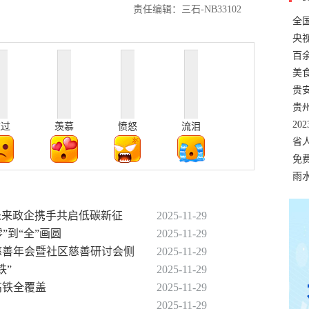
责任编辑：三石-NB33102
全
错
央
温
百
正式
美
两
贵
贵
名
20
难过
羡慕
愤怒
流泪
色
省
资
免
展，
雨
动未来政企携手共启低碳新征
2025-11-29
”到“全”画圆
2025-11-29
届慈善年会暨社区慈善研讨会侧
2025-11-29
铁”
2025-11-29
高铁全覆盖
2025-11-29
2025-11-29