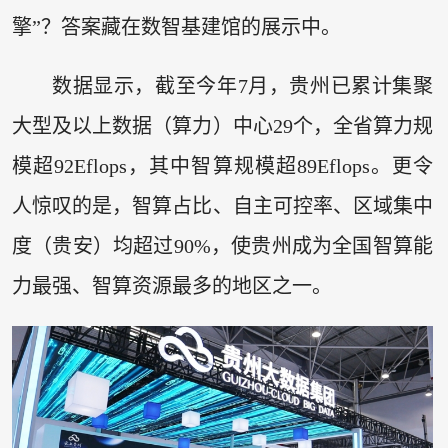
擎”？答案藏在数智基建馆的展示中。
数据显示，截至今年7月，贵州已累计集聚
大型及以上数据（算力）中心29个，全省算力规
模超92Eflops，其中智算规模超89Eflops。更令
人惊叹的是，智算占比、自主可控率、区域集中
度（贵安）均超过90%，使贵州成为全国智算能
力最强、智算资源最多的地区之一。