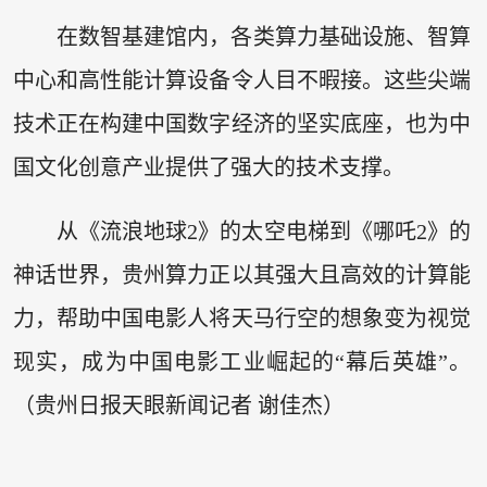
在数智基建馆内，各类算力基础设施、智算
中心和高性能计算设备令人目不暇接。这些尖端
技术正在构建中国数字经济的坚实底座，也为中
国文化创意产业提供了强大的技术支撑。
从《流浪地球2》的太空电梯到《哪吒2》的
神话世界，贵州算力正以其强大且高效的计算能
力，帮助中国电影人将天马行空的想象变为视觉
现实，成为中国电影工业崛起的“幕后英雄”。
（贵州日报天眼新闻记者 谢佳杰）