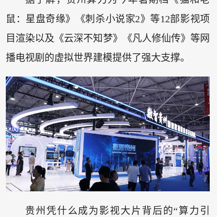
鼠：星盘奇缘》《刺杀小说家2》等12部影视项
目渲染以及《云深不知梦》《凡人修仙传》等网
播电视剧的虚拟世界建模提供了强大支撑。
贵州凭什么成为影视大片背后的“算力引