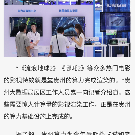
“《流浪地球2》《哪吒2》等众多热门电影
的影视特效就是靠贵州的算力完成渲染的。”贵
州大数据局展区工作人员嘉一向记者介绍道。这
些需要惊人计算量的影视渲染工作，正是在贵州
的算力基础设施上完成的。
据了解，贵州算力为今年暑期档《猫和老