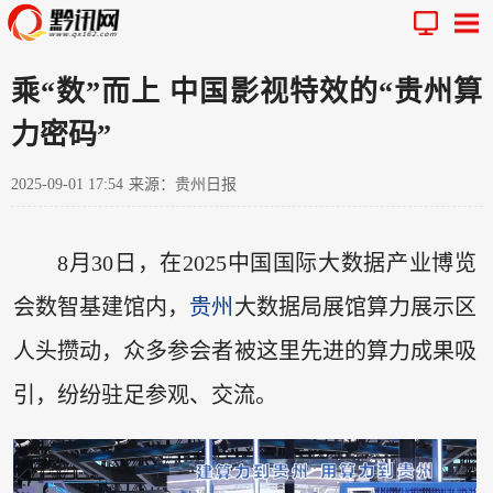
乘“数”而上 中国影视特效的“贵州算
力密码”
2025-09-01 17:54
来源：贵州日报
8月30日，在2025中国国际大数据产业博览
会数智基建馆内，
贵州
大数据局展馆算力展示区
人头攒动，众多参会者被这里先进的算力成果吸
引，纷纷驻足参观、交流。