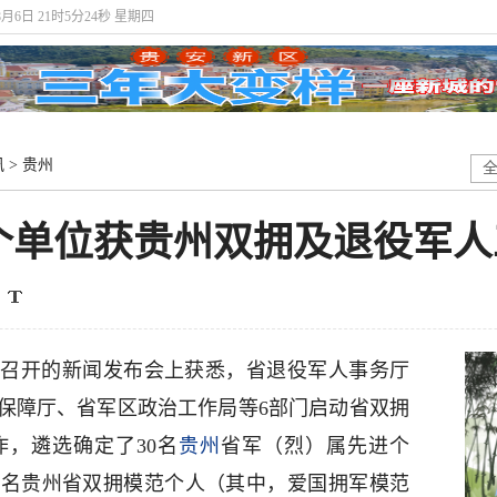
8月6日 21时5分24秒 星期四
讯
>
贵州
04个单位获贵州双拥及退役军
办召开的新闻发布会上获悉，省退役军人事务厅
保障厅、省军区政治工作局等6部门启动省双拥
，遴选确定了30名
贵州
省军（烈）属先进个
86名贵州省双拥模范个人（其中，爱国拥军模范