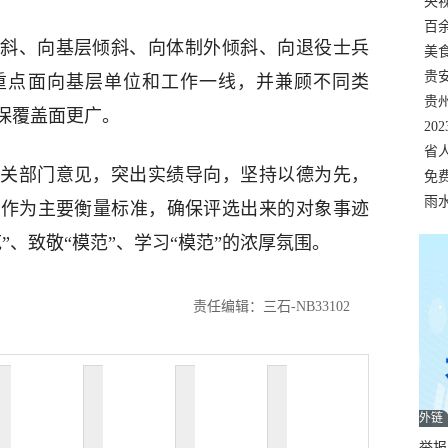
错
央
温
百
斜、向基层倾斜、向体制外倾斜、向退役士兵
正式
美
两
贵
彰重点面向基层单位和工作一线，并兼顾不同类
贵
保覆盖面更广。
名
20
色
省
关部门意见，突出实绩导向，坚持以德为先，
资
免
展，
雨
小作为主要衡量标准，确保评选出来的对象事迹
”、致敬“模范”、学习“模范”的浓厚氛围。
责任编辑：三石-NB33102
外链
举报邮