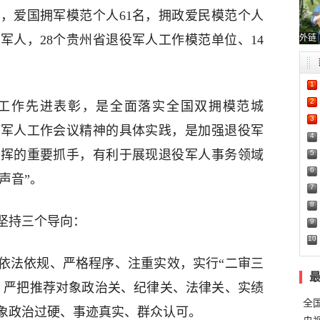
个，爱国拥军模范个人61名，拥政爱民模范个人
外链
役军人，28个贵州省退役军人工作模范单位、14
1
2
工作先进表彰，是全面落实全国双拥模范城
3
役军人工作会议精神的具体实践，是加强退役军
4
发挥的重要抓手，有利于展现退役军人事务领域
5
6
声音”。
7
8
坚持三个导向：
9
10
依法依规、严格程序、注重实效，实行“二审三
，严把推荐对象政治关、纪律关、法律关、实绩
全
象政治过硬、事迹真实、群众认可。