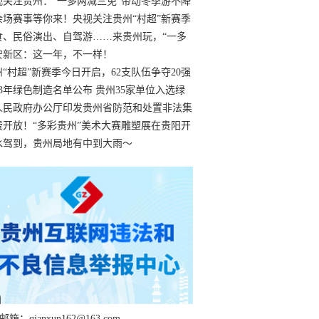
过
视关注贵州：“一多两减三免”带动冬季游不降
余场赛事等你来！央视关注贵州“村超”新赛季
“打响”
食、民俗演出、自驾游……来贵州玩，“一多
减三免”！
安新区：这一年，不一样！
州“村超”新赛季今日开启，62支队伍争夺20强
额
23年绿色制造名单公布 贵州35家单位入选绿
工厂
人民政府办公厅印发贵州省防范和处置非法集
工作实施细则
费开放！“多彩贵州”美术大赛雕塑展在贵阳开
持续至1月19日
水驾到，贵州局地有中到大雨～
箱：qianxun162@163.com