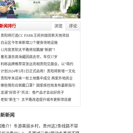
新闻排行
浏览
评论
贵阳将打造CC PARK王府井国贸新天地项目
白云区今年来新增22个健身场地设施
12月底贵阳太平路将炫酷展“新颜”！
著名演员周海媚因病去世，年仅57岁
利郎品牌推荐官张远亮相贵阳见面会，以“简约
计划2024年5月1日正式启用！贵阳将新增一文化
贵阳年末迎来一轮土地集中成交 两家外地房企
哪些情形应佩戴口罩？国家疾控局发布最新指引
龙湖“好房子”兵法：卷产品才会出好房子
老街“新生”！太平路改造提升城市更新项目建
最新新闻
国推介！冬游美丽乡村，贵州这2条线路不容