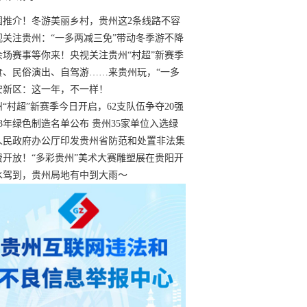
国推介！冬游美丽乡村，贵州这2条线路不容
过
视关注贵州：“一多两减三免”带动冬季游不降
余场赛事等你来！央视关注贵州“村超”新赛季
“打响”
食、民俗演出、自驾游……来贵州玩，“一多
减三免”！
安新区：这一年，不一样！
州“村超”新赛季今日开启，62支队伍争夺20强
额
23年绿色制造名单公布 贵州35家单位入选绿
工厂
人民政府办公厅印发贵州省防范和处置非法集
工作实施细则
费开放！“多彩贵州”美术大赛雕塑展在贵阳开
持续至1月19日
水驾到，贵州局地有中到大雨～