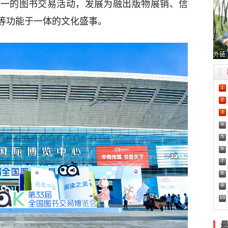
单一的图书交易活动，发展为融出版物展销、信
等功能于一体的文化盛事。
外链
1
2
3
4
5
6
7
8
9
10