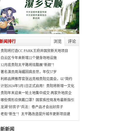
新闻排行
浏览
评论
贵阳将打造CC PARK王府井国贸新天地项目
白云区今年来新增22个健身场地设施
12月底贵阳太平路将炫酷展“新颜”！
著名演员周海媚因病去世，年仅57岁
利郎品牌推荐官张远亮相贵阳见面会，以“简约
计划2024年5月1日正式启用！贵阳将新增一文化
贵阳年末迎来一轮土地集中成交 两家外地房企
哪些情形应佩戴口罩？国家疾控局发布最新指引
龙湖“好房子”兵法：卷产品才会出好房子
老街“新生”！太平路改造提升城市更新项目建
最新新闻