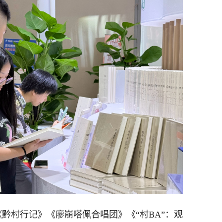
《黔村行记》《廖崩嗒佩合唱团》《“村BA”：观