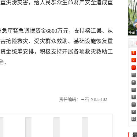
严重洪涝灾害，给人民群众生命财产安全造成重
应急厅紧急调拨资金6800万元，支持榕江县、从
外链
灾害抢险救灾、受灾群众救助、基础设施恢复重
好资金统筹安排，积极支持开展各项救灾救助工
1
2
全。
3
4
5
6
7
责任编辑：三石-NB33102
8
9
10