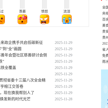
全
难过
羡慕
愤怒
流泪
错
央
温
百
正式
美
两
贵
贵
动未来政企携手共启低碳新征
2025-11-29
名
20
”到“全”画圆
2025-11-29
色
省
届慈善年会暨社区慈善研讨会侧
2025-11-29
资
免
铁”
2025-11-29
展，
雨
高铁全覆盖
2025-11-29
2025-11-29
习贯彻省委十三届八次全会精
2025-11-29
册亨榕江交答卷
2025-11-29
们，现在换我帮别人了
2025-11-29
化焕发新的时代光芒
2025-11-28