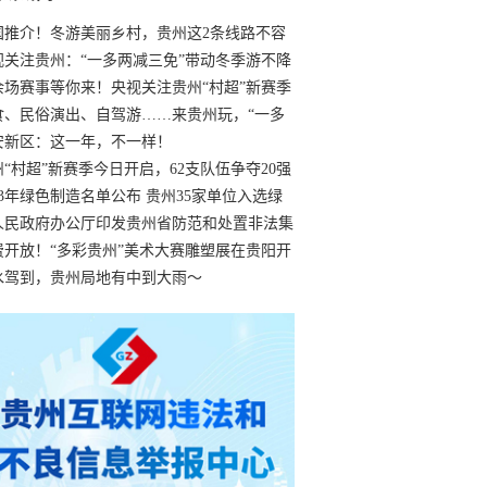
国推介！冬游美丽乡村，贵州这2条线路不容
过
视关注贵州：“一多两减三免”带动冬季游不降
余场赛事等你来！央视关注贵州“村超”新赛季
“打响”
食、民俗演出、自驾游……来贵州玩，“一多
减三免”！
安新区：这一年，不一样！
州“村超”新赛季今日开启，62支队伍争夺20强
额
23年绿色制造名单公布 贵州35家单位入选绿
工厂
人民政府办公厅印发贵州省防范和处置非法集
工作实施细则
费开放！“多彩贵州”美术大赛雕塑展在贵阳开
持续至1月19日
水驾到，贵州局地有中到大雨～