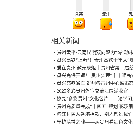
微笑
流汗
相关新闻
• 贵州黄平·云南昆明双向聚力“绿”
• 盘兴高铁“上新”！贵州高铁十年从“零
• 爱在贵州 微光成炬｜贵州省第二
• 盘兴高铁开通！ 贵州实现“市市通高
• 盘兴高铁通车 贵州各市州中心城市
• 2025多彩贵州外宣交流汇圆满收官
• 擦亮“多彩贵州”文化名片——论学
• 贵州高质量完成“十四五”规划 花溪
• 榕江村民为香港捐款：别人帮过我
• 守护精神之魂——从贵州看红色文