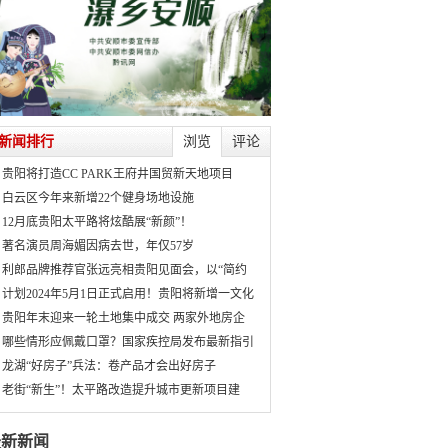
新闻排行
浏览
评论
贵阳将打造CC PARK王府井国贸新天地项目
白云区今年来新增22个健身场地设施
12月底贵阳太平路将炫酷展“新颜”！
著名演员周海媚因病去世，年仅57岁
利郎品牌推荐官张远亮相贵阳见面会，以“简约
计划2024年5月1日正式启用！贵阳将新增一文化
贵阳年末迎来一轮土地集中成交 两家外地房企
哪些情形应佩戴口罩？国家疾控局发布最新指引
龙湖“好房子”兵法：卷产品才会出好房子
老街“新生”！太平路改造提升城市更新项目建
最新新闻