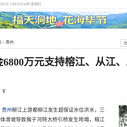
8月6日 10时18分41秒 星期四
讯
>
贵州
6800万元支持榕江、从江
，
贵州
柳江上游都柳江发生超保证水位洪水，三
山体滑坡导致猴子河特大桥引桥发生垮塌，榕江