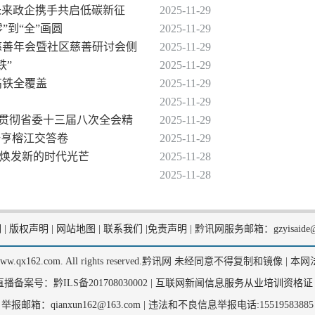
动未来政企携手共启低碳新征
2025-11-29
”到“全”画圆
2025-11-29
届慈善年会暨社区慈善研讨会侧
2025-11-29
铁”
2025-11-29
高铁全覆盖
2025-11-29
2025-11-29
习贯彻省委十三届八次全会精
2025-11-29
册亨榕江交答卷
2025-11-29
化焕发新的时代光芒
2025-11-28
2025-11-28
们
|
版权声明
|
网站地图
|
联系我们
|
免责声明
|
黔讯网服务邮箱：gzyisaide@
2, www.qx162.com. All rights reserved.黔讯网 未经同意不得复制和镜像 |
本网
备案号：黔ILS备201708030002 |
互联网新闻信息服务从业培训资格证
举报邮箱：qianxun162@163.com |
违法和不良信息举报电话:15519583885