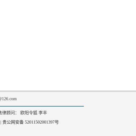
126.com
法律顾问： 欧阳令狐 李丰
|
贵公网安备 52011502001397号