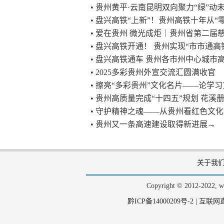
• 贵州黄平·云南昆明双向聚力“绿”
• 盘兴高铁“上新”！贵州高铁十年从“零
• 爱在贵州 微光成炬｜贵州省第二
• 盘兴高铁开通！ 贵州实现“市市通高
• 盘兴高铁通车 贵州各市州中心城市
• 2025多彩贵州外宣交流汇圆满收官
• 擦亮“多彩贵州”文化名片——论学
• 贵州高质量完成“十四五”规划 花溪
• 守护精神之魂——从贵州看红色文
• 贵州又一条高速建设取得新进展→
关于我
Copyright © 2012-202
黔ICP备14000209号-2
|
互联网直播