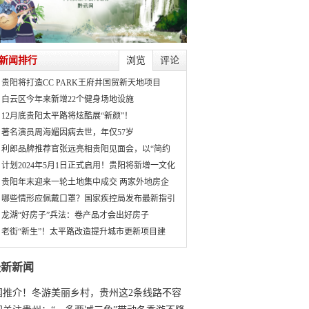
新闻排行
浏览
评论
贵阳将打造CC PARK王府井国贸新天地项目
白云区今年来新增22个健身场地设施
12月底贵阳太平路将炫酷展“新颜”！
著名演员周海媚因病去世，年仅57岁
利郎品牌推荐官张远亮相贵阳见面会，以“简约
计划2024年5月1日正式启用！贵阳将新增一文化
贵阳年末迎来一轮土地集中成交 两家外地房企
哪些情形应佩戴口罩？国家疾控局发布最新指引
龙湖“好房子”兵法：卷产品才会出好房子
老街“新生”！太平路改造提升城市更新项目建
最新新闻
国推介！冬游美丽乡村，贵州这2条线路不容