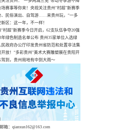
过
视关注贵州：“一多两减三免”带动冬季游不降
余场赛事等你来！央视关注贵州“村超”新赛季
“打响”
食、民俗演出、自驾游……来贵州玩，“一多
减三免”！
安新区：这一年，不一样！
州“村超”新赛季今日开启，62支队伍争夺20强
额
23年绿色制造名单公布 贵州35家单位入选绿
工厂
人民政府办公厅印发贵州省防范和处置非法集
工作实施细则
费开放！“多彩贵州”美术大赛雕塑展在贵阳开
持续至1月19日
水驾到，贵州局地有中到大雨～
箱：qianxun162@163.com