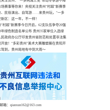
过
视关注贵州：“一多两减三免”带动冬季游不降
余场赛事等你来！央视关注贵州“村超”新赛季
“打响”
食、民俗演出、自驾游……来贵州玩，“一多
减三免”！
安新区：这一年，不一样！
州“村超”新赛季今日开启，62支队伍争夺20强
额
23年绿色制造名单公布 贵州35家单位入选绿
工厂
人民政府办公厅印发贵州省防范和处置非法集
工作实施细则
费开放！“多彩贵州”美术大赛雕塑展在贵阳开
持续至1月19日
水驾到，贵州局地有中到大雨～
箱：qianxun162@163.com