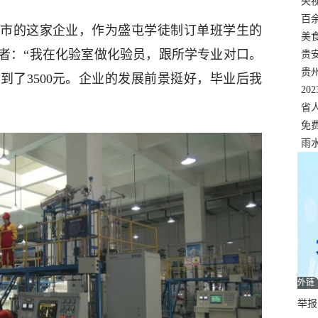
错
央
温
百
市的这家企业，作为盛屯学徒制订单班学生的
正式
美
者：“我在化验室做化验员，跟所学专业对口。
两
贵
贵
涨到了3500元。企业的发展前景挺好，毕业后我
名
20
色
省
资
免
展，
雨
外链
举报邮