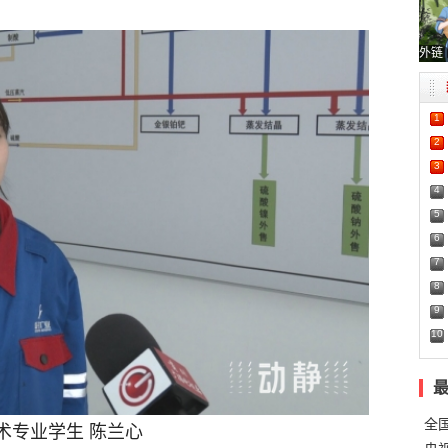
外链
1
2
3
4
5
6
7
8
9
10
全
术专业学生 陈兰心