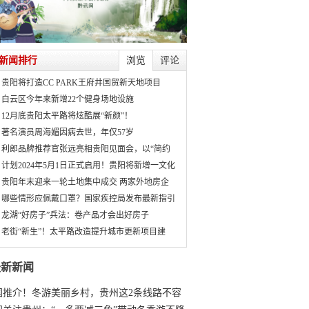
新闻排行
浏览
评论
贵阳将打造CC PARK王府井国贸新天地项目
白云区今年来新增22个健身场地设施
12月底贵阳太平路将炫酷展“新颜”！
著名演员周海媚因病去世，年仅57岁
利郎品牌推荐官张远亮相贵阳见面会，以“简约
计划2024年5月1日正式启用！贵阳将新增一文化
贵阳年末迎来一轮土地集中成交 两家外地房企
哪些情形应佩戴口罩？国家疾控局发布最新指引
龙湖“好房子”兵法：卷产品才会出好房子
老街“新生”！太平路改造提升城市更新项目建
最新新闻
国推介！冬游美丽乡村，贵州这2条线路不容