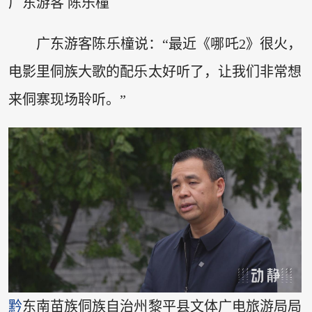
广东游客 陈乐橦
广东游客陈乐橦说：“最近《哪吒2》很火，
电影里侗族大歌的配乐太好听了，让我们非常想
来侗寨现场聆听。”
黔
东南苗族侗族自治州黎平县文体广电旅游局局