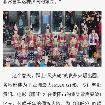
非常喜欢这种热闹的氛围。”
这个春天，踩上“风火轮”的贵州火爆出圈，
各地影迷为了亚洲最大IMAX GT影厅专门奔赴
贵阳。电影《哪吒2》在贵阳市的累计票房突破1
亿元。传唱千年的侗族大歌，为《哪吒2》吟唱