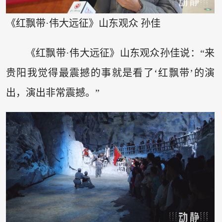
《红飘带·伟大远征》山东观众 孙佳
《红飘带·伟大远征》山东观众孙佳说：“来
贵阳我觉得最震撼的事就是看了‘红飘带’的演
出，演出非常震撼。”