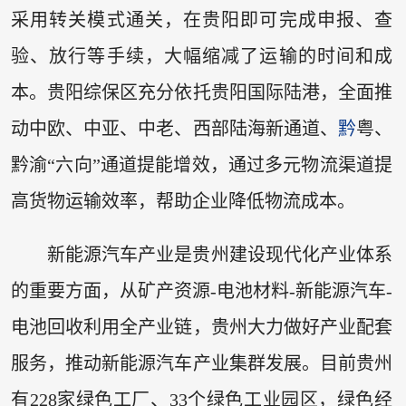
采用转关模式通关，在贵阳即可完成申报、查
验、放行等手续，大幅缩减了运输的时间和成
本。贵阳综保区充分依托贵阳国际陆港，全面推
动中欧、中亚、中老、西部陆海新通道、
黔
粤、
黔渝“六向”通道提能增效，通过多元物流渠道提
高货物运输效率，帮助企业降低物流成本。
新能源汽车产业是贵州建设现代化产业体系
的重要方面，从矿产资源-电池材料-新能源汽车-
电池回收利用全产业链，贵州大力做好产业配套
服务，推动新能源汽车产业集群发展。目前贵州
有228家绿色工厂、33个绿色工业园区，绿色经