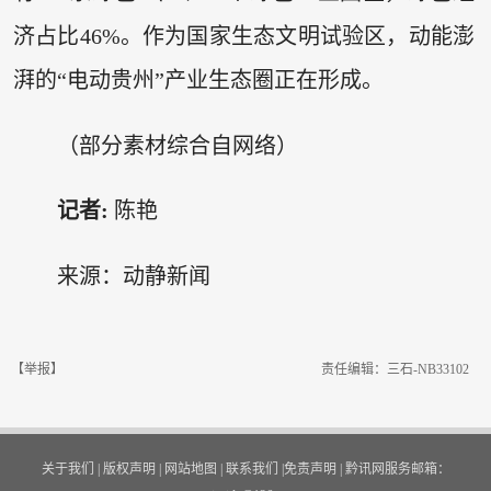
济占比46%。作为国家生态文明试验区，动能澎
湃的“电动贵州”产业生态圈正在形成。
（部分素材综合自网络）
记者:
陈艳
来源：动静新闻
【举报】
责任编辑：三石-NB33102
关于我们
|
版权声明
|
网站地图
|
联系我们
|
免责声明
|
黔讯网服务邮箱：