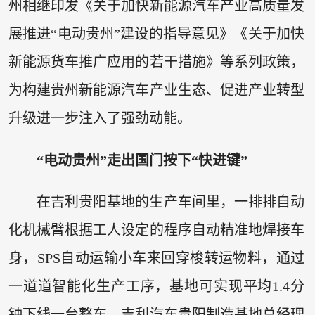
州相继印发《关于加快新能源汽车产业高质量发
展推进“电动贵州”建设的指导意见》《关于加快
新能源货车推广应用的若干措施》等系列政策，
为构建贵州新能源汽车产业生态、促进产业转型
升级进一步注入了强劲动能。
“电动贵州”走出国门按下“快进键”
在吉利贵阳基地的生产车间里，一排排自动
化机械臂根据工人设定的程序自动精准地焊接车
身，SPS自动运输小车来回穿梭转运物料，通过
一道道智能化生产工序，基地可实现平均1.4分
钟下线一台整车。吉利汽车贵阳制造基地总经理