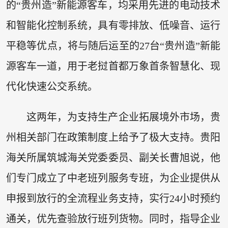
的“贵州造”新能源客车，均采用先进的电动技术
和智能化控制系统，具有零排放、低噪音、运行
平稳等优点，将与随后运至的27台“贵州造”新能
源客车一道，用于老挝首都万象首条智慧化、现
代化快速公交系统。
这两年，为支持生产企业拓展境外市场，贵
州相关部门在政策制度上给予了极大支持。贵阳
海关所属筑城海关党委委员、副关长曹旭说，他
们专门成立了中老班列服务专班，为企业提供从
申报到放行的全流程业务支持，实行24小时预约
通关，优先查验放行班列货物。同时，指导企业