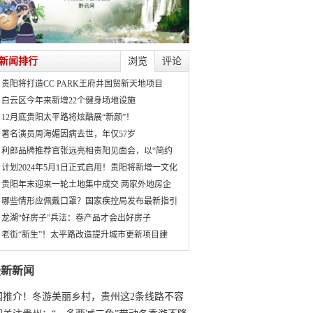
新闻排行
浏览
评论
贵阳将打造CC PARK王府井国贸新天地项目
白云区今年来新增22个健身场地设施
12月底贵阳太平路将炫酷展“新颜”！
著名演员周海媚因病去世，年仅57岁
利郎品牌推荐官张远亮相贵阳见面会，以“简约
计划2024年5月1日正式启用！贵阳将新增一文化
贵阳年末迎来一轮土地集中成交 两家外地房企
哪些情形应佩戴口罩？国家疾控局发布最新指引
龙湖“好房子”兵法：卷产品才会出好房子
老街“新生”！太平路改造提升城市更新项目建
最新新闻
国推介！冬游美丽乡村，贵州这2条线路不容