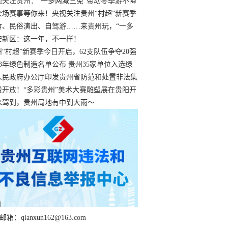
过
视关注贵州：“一多两减三免”带动冬季游不降
余场赛事等你来！央视关注贵州“村超”新赛季
“打响”
食、民俗演出、自驾游……来贵州玩，“一多
减三免”！
安新区：这一年，不一样！
州“村超”新赛季今日开启，62支队伍争夺20强
额
23年绿色制造名单公布 贵州35家单位入选绿
工厂
人民政府办公厅印发贵州省防范和处置非法集
工作实施细则
费开放！“多彩贵州”美术大赛雕塑展在贵阳开
持续至1月19日
水驾到，贵州局地有中到大雨～
箱：qianxun162@163.com