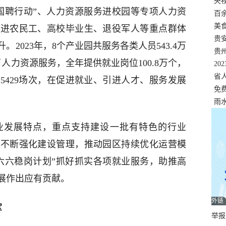
错
央
国聘行动”、人力资源服务进校园等专项人力资
温
百
正式
美
促进农民工、高校毕业生、退役军人等重点群体
两
贵
2023年，8个产业园共服务各类人员543.4万
贵
人力资源服务，全年提供就业岗位100.8万个，
名
20
色
省
5429场次，在促进就业、引进人才、服务发展
资
免
展，
雨
业发展特点，重点支持建设一批有特色的行业
，不断强化建设管理，推动园区持续优化运营模
六六稳岗计划”抓好抓实各项就业服务，助推高
展作出应有贡献。
外链
军
举报邮