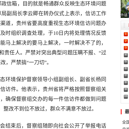
邮政信箱，目的就是畅通群众反映生态环境问题
草局副局长李云卿在转办仪式上表示，信访工作
外链
和渠道，贵州省要高度重视生态环境信访问题办
及时组织调查处理，于10日内将处理情况反馈
1
2
。能马上解决的要马上解决，一时解决不了的，
3
和责任人。严禁对突出典型问题压瞒不报、“过
4
改，严禁搞“一刀切”。
5
6
7
态环境保护督察领导小组副组长、副省长杨同
8
众信访件。他表示，贵州省将严格按照督察组关
9
10
实，确保督察组交办的每一件信访件都做到问题
，整改不到位不放过，群众不满意不放过。
全
动员会结束后，督察组随即向社会公开了举报电话