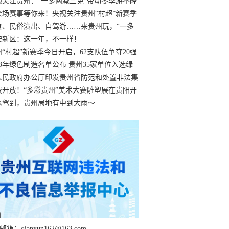
过
视关注贵州：“一多两减三免”带动冬季游不降
余场赛事等你来！央视关注贵州“村超”新赛季
“打响”
食、民俗演出、自驾游……来贵州玩，“一多
减三免”！
安新区：这一年，不一样！
州“村超”新赛季今日开启，62支队伍争夺20强
额
23年绿色制造名单公布 贵州35家单位入选绿
工厂
人民政府办公厅印发贵州省防范和处置非法集
工作实施细则
费开放！“多彩贵州”美术大赛雕塑展在贵阳开
持续至1月19日
水驾到，贵州局地有中到大雨～
箱：qianxun162@163.com