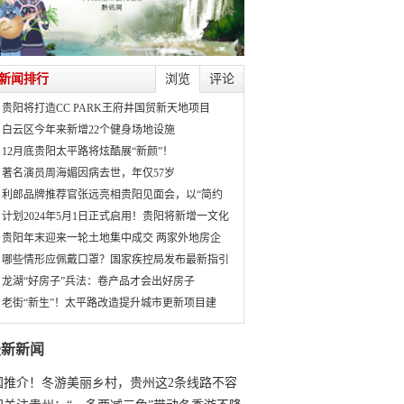
新闻排行
浏览
评论
贵阳将打造CC PARK王府井国贸新天地项目
白云区今年来新增22个健身场地设施
12月底贵阳太平路将炫酷展“新颜”！
著名演员周海媚因病去世，年仅57岁
利郎品牌推荐官张远亮相贵阳见面会，以“简约
计划2024年5月1日正式启用！贵阳将新增一文化
贵阳年末迎来一轮土地集中成交 两家外地房企
哪些情形应佩戴口罩？国家疾控局发布最新指引
龙湖“好房子”兵法：卷产品才会出好房子
老街“新生”！太平路改造提升城市更新项目建
最新新闻
国推介！冬游美丽乡村，贵州这2条线路不容