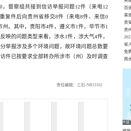
错
央
00，督察组共接到信访举报问题12件（来电12
温
百
正式
美
并重复件后向贵州省移交8件（来电8件、来信0
两
贵
市州。其中，贵阳市4件，遵义市1件，毕节市1
贵
从反映的问题类型来看，涉水1件，涉大气4件，
名
20
色
省
部分举报涉及多个环境问题，故环境问题总数要
资
免
信访件已按要求全部转办所涉市（州）及时调查
展，
雨
责任编辑：三石-NB33102
外链
举报邮