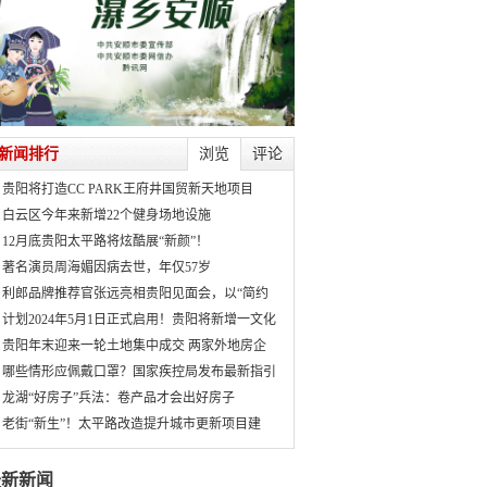
新闻排行
浏览
评论
贵阳将打造CC PARK王府井国贸新天地项目
白云区今年来新增22个健身场地设施
12月底贵阳太平路将炫酷展“新颜”！
著名演员周海媚因病去世，年仅57岁
利郎品牌推荐官张远亮相贵阳见面会，以“简约
计划2024年5月1日正式启用！贵阳将新增一文化
贵阳年末迎来一轮土地集中成交 两家外地房企
哪些情形应佩戴口罩？国家疾控局发布最新指引
龙湖“好房子”兵法：卷产品才会出好房子
老街“新生”！太平路改造提升城市更新项目建
最新新闻