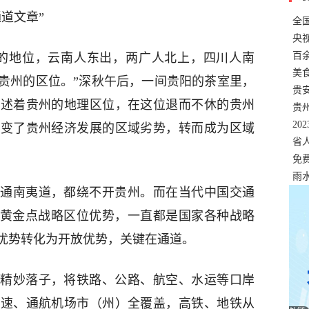
道文章”
全
错
央
温
百
的地位，云南人东出，两广人北上，四川人南
正式
美
贵州的区位。”深秋午后，一间贵阳的茶室里，
两
贵
描述着贵州的地理区位，在这位退而不休的贵州
贵
名
20
改变了贵州经济发展的区域劣势，转而成为区域
色
省
资
免
展，
雨
通南夷道，都绕不开贵州。而在当代中国交通
”黄金点战略区位优势，一直都是国家各种战略
优势转化为开放优势，关键在通道。
精妙落子，将铁路、公路、航空、水运等口岸
高速、通航机场市（州）全覆盖，高铁、地铁从