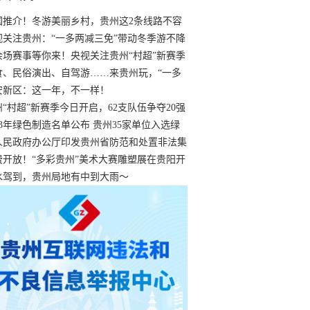
国推介！冬游美丽乡村，贵州这2条线路不容
过
视关注贵州：“一多两减三免”带动冬季游不降
余场赛事等你来！央视关注贵州“村超”新赛季
“打响”
食、民俗演出、自驾游……来贵州玩，“一多
减三免”！
安新区：这一年，不一样！
州“村超”新赛季今日开启，62支队伍争夺20强
额
23年绿色制造名单公布 贵州35家单位入选绿
工厂
人民政府办公厅印发贵州省防范和处置非法集
工作实施细则
费开放！“多彩贵州”美术大赛雕塑展在贵阳开
持续至1月19日
水驾到，贵州局地有中到大雨～