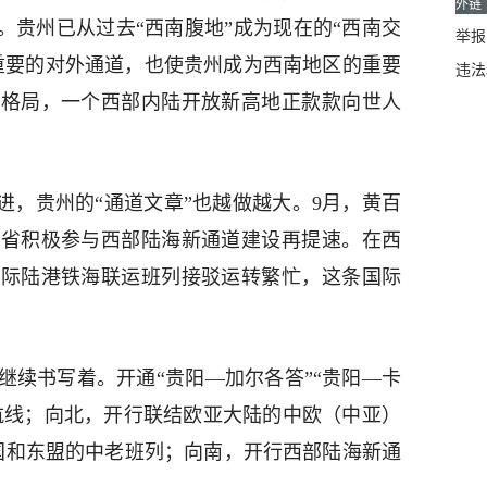
外链
。贵州已从过去“西南腹地”成为现在的“西南交
举报邮
重要的对外通道，也使贵州成为西南地区的重要
违法
空格局，一个西部内陆开放新高地正款款向世人
进，贵州的“通道文章”也越做越大。9月，黄百
我省积极参与西部陆海新通道建设再提速。在西
国际陆港铁海联运班列接驳运转繁忙，这条国际
继续书写着。开通“贵阳—加尔各答”“贵阳—卡
运航线；向北，开行联结欧亚大陆的中欧（中亚）
员国和东盟的中老班列；向南，开行西部陆海新通