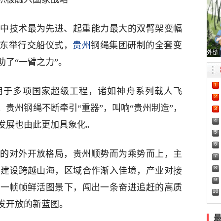
中技术最为先进、起重能力最大的双臂架变幅
启东举行交船仪式，
贵州
钢绳集团研制的全套变
外链
助了“一臂之力”。
1
用于多项国家超级工程，诸如神舟系列载人飞
2
贵州钢绳不断牵引“重器”，叫响“贵州制造”，
3
4
发展也由此更加具象化。
5
6
的对外开放格局，贵州顺势而为乘势而上，主
7
8
道建设跨越山海，区域合作渐入佳境，产业对接
9
在一帧帧鲜活图景下，闯出一条奋进追赶的高质
10
发开放的新蓝图。