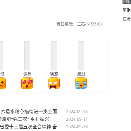
外链
举报邮
违法
责任编辑：三石-NB33102
难过
羡慕
愤怒
流泪
——六盘水精心描绘进一步全面
2024-09-18
势赋能“强三农” 乡村振兴
2024-09-17
彻省委十三届五次全会精神 奋
2024-09-16