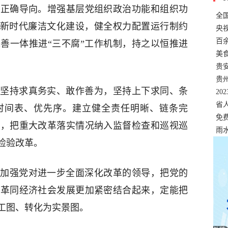
人正确导向。增强基层党组织政治功能和组织功
全
强新时代廉洁文化建设，健全权力配置运行制约
错
央
温
百
善一体推进“三不腐”工作机制，持之以恒推进
正式
美
两
贵
贵
坚持求真务实、敢作善为，坚持上下求同、条
名
20
色
省
时间表、优先序。建立健全责任明晰、链条完
资
免
制，把重大改革落实情况纳入监督检查和巡视巡
展，
雨
检验改革。
加强党对进一步全面深化改革的领导，把党的
改革同经济社会发展更加紧密结合起来，定能把
工图、转化为实景图。