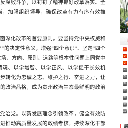
和反腐败斗争，以钉钉子精神抓好改革落实。全
当，加强组织领导，确保改革有力有序有效推
外链
面深化改革的首要原则。要坚持党中央权威和
”的决定性意义，增强“四个意识”、坚定“四个
1
2
在立场、方向、原则、道路等根本性问题上同党中
3
铸魂、以学增智、以学正风、以学促干长效机
4
一步转化为忠诚之志、维护之行、奋进之力，让
5
6
明的政治品格，成为贵州政治生态最鲜明的政治
7
8
9
10
党治党。以新发展理念引领改革，健全有效防
改进推动高质量发展的政绩考核。持续深化干部