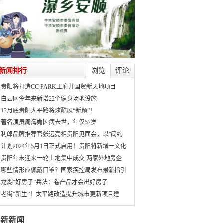
新闻排行
浏览
评论
贵阳将打造CC PARK王府井国贸新天地项目
白云区今年来新增22个健身场地设施
12月底贵阳太平路将炫酷展“新颜”！
著名演员周海媚因病去世，年仅57岁
利郎品牌推荐官张远亮相贵阳见面会，以“简约
计划2024年5月1日正式启用！贵阳将新增一文化
贵阳年末迎来一轮土地集中成交 两家外地房企
哪些情形应佩戴口罩？国家疾控局发布最新指引
龙湖“好房子”兵法：卷产品才会出好房子
老街“新生”！太平路改造提升城市更新项目建
最新新闻