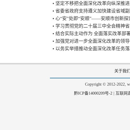
• 坚定不移把全面深化改革向纵深推
• 省委省政府支持遵义加快建设省域
• 心“安”处即“安顺”——安顺市创新
• 学习贯彻党的二十届三中全会精神
• 结合实际主动作为 全面落实改革
• 加强党对进一步全面深化改革的领
• 以务实举措推动全面深化改革任务
关于我
Copyright © 2012-202
黔ICP备14000209号-2
|
互联网直播