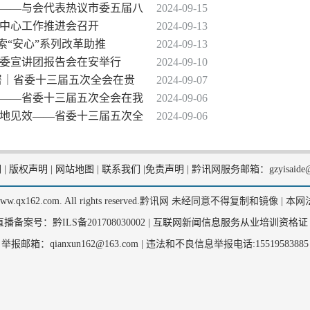
进——与会代表热议市委五届八
2024-09-15
副中心工作推进会召开
2024-09-13
探索“安心”系列改革助推
2024-09-13
省委宣讲团报告会在安举行
2024-09-10
部署｜省委十三届五次全会在贵
2024-09-07
导——省委十三届五次全会在我
2024-09-06
落地见效——省委十三届五次全
2024-09-06
们
|
版权声明
|
网站地图
|
联系我们
|
免责声明
|
黔讯网服务邮箱：gzyisaide@
2, www.qx162.com. All rights reserved.黔讯网 未经同意不得复制和镜像 |
本网
备案号：黔ILS备201708030002 |
互联网新闻信息服务从业培训资格证
举报邮箱：qianxun162@163.com |
违法和不良信息举报电话:15519583885