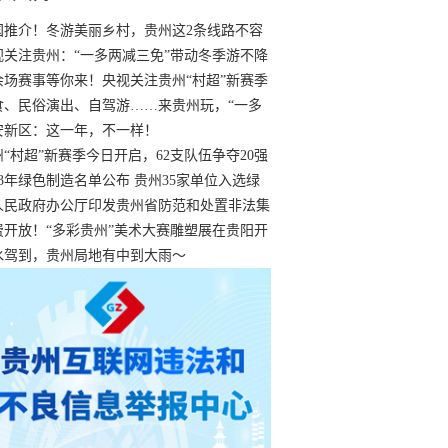
国推介！冬游美丽乡村，贵州这2条线路不容
过
视关注贵州：“一多两减三免”带动冬季游不降
余场赛事等你来！央视关注贵州“村超”新赛季
“打响”
食、民俗演出、自驾游……来贵州玩，“一多
减三免”！
安新区：这一年，不一样！
州“村超”新赛季今日开启，62支队伍争夺20强
额
23年绿色制造名单公布 贵州35家单位入选绿
工厂
人民政府办公厅印发贵州省防范和处置非法集
工作实施细则
费开放！“多彩贵州”美术大赛雕塑展在贵阳开
持续至1月19日
水驾到，贵州局地有中到大雨～