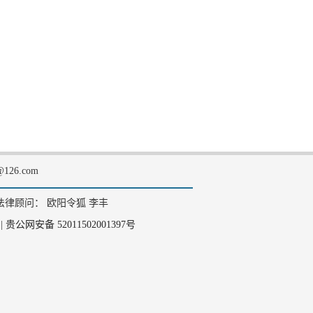
126.com
法律顾问： 欧阳令狐 李丰
|
贵公网安备 52011502001397号