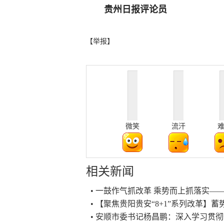
贵州日报评论员
【举报】
微笑
流汗
相关新闻
• 一鼓作气抓改革 乘势而上抓落实
• 【聚焦贵阳贵安“8+1”系列改革】蓄
• 安顺市委书记杨昌鹏：深入学习贯