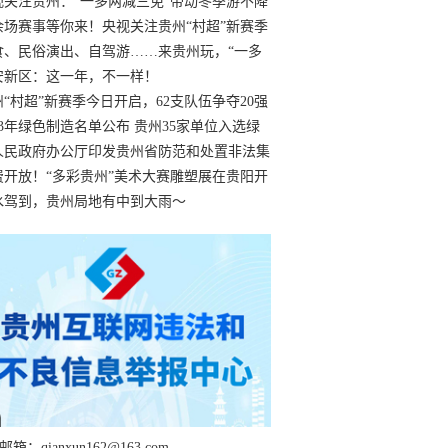
过
视关注贵州：“一多两减三免”带动冬季游不降
余场赛事等你来！央视关注贵州“村超”新赛季
“打响”
食、民俗演出、自驾游……来贵州玩，“一多
减三免”！
安新区：这一年，不一样！
州“村超”新赛季今日开启，62支队伍争夺20强
额
23年绿色制造名单公布 贵州35家单位入选绿
工厂
人民政府办公厅印发贵州省防范和处置非法集
工作实施细则
费开放！“多彩贵州”美术大赛雕塑展在贵阳开
持续至1月19日
水驾到，贵州局地有中到大雨～
箱：qianxun162@163.com