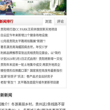
新闻排行
浏览
评论
贵阳将打造CC PARK王府井国贸新天地项目
白云区今年来新增22个健身场地设施
12月底贵阳太平路将炫酷展“新颜”！
著名演员周海媚因病去世，年仅57岁
利郎品牌推荐官张远亮相贵阳见面会，以“简约
计划2024年5月1日正式启用！贵阳将新增一文化
贵阳年末迎来一轮土地集中成交 两家外地房企
哪些情形应佩戴口罩？国家疾控局发布最新指引
龙湖“好房子”兵法：卷产品才会出好房子
老街“新生”！太平路改造提升城市更新项目建
最新新闻
国推介！冬游美丽乡村，贵州这2条线路不容