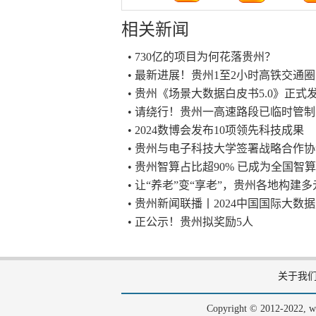
相关新闻
• 730亿的项目为何花落贵州？
• 最新进展！贵州1至2小时高铁交通
• 贵州《场景大数据白皮书5.0》正式
• 请绕行！贵州一高速路段已临时管制
• 2024数博会发布10项领先科技成果
• 贵州与电子科技大学签署战略合作
• 贵州智算占比超90% 已成为全国
• 让“养老”变“享老”，贵州各地构建
• 贵州新闻联播丨2024中国国际大
• 正公示！贵州拟奖励5人
关于我
Copyright © 2012-202