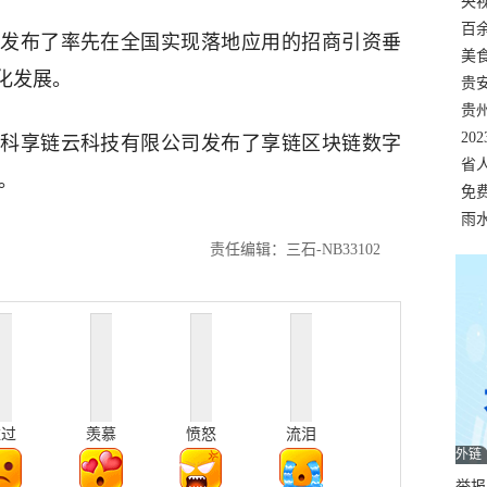
错
央
温
百
发布了率先在全国实现落地应用的招商引资垂
正式
美
化发展。
两
贵
贵
名
20
科享链云科技有限公司发布了享链区块链数字
色
省
。
资
免
展，
雨
责任编辑：三石-NB33102
难过
羡慕
愤怒
流泪
外链
举报邮