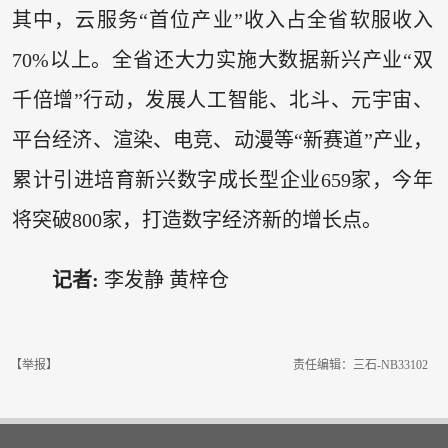
其中，云服务“首位产业”收入占全省软服收入
70%以上。全省还大力实施大数据新兴产业“双
千倍增”行动，发展人工智能、北斗、元宇宙、
平台经济、渲染、电竞、动漫等“新赛道”产业，
累计引进培育新兴数字成长型企业659家，今年
将突破800家，打造数字经济新的增长点。
记者:
李发静 黄梓仓
【举报】
责任编辑：三石-NB33102