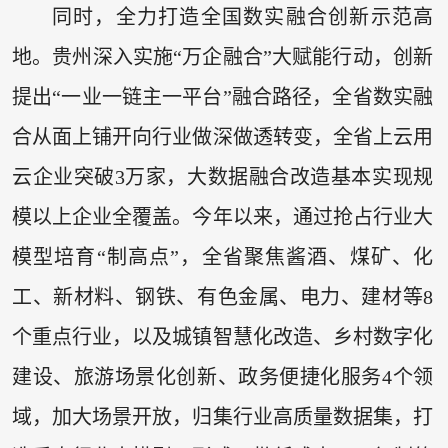
同时，全力打造全国数实融合创新示范高
地。贵州深入实施“万企融合”大赋能行动，创新
提出“一业一链主一平台”融合路径，全省数实融
合从面上铺开向行业做深做透转变，全省上云用
云企业突破3万家，大数据融合改造基本实现规
模以上企业全覆盖。今年以来，通过抢占行业大
模型培育“制高点”，全省聚焦酱酒、煤矿、化
工、新材料、钢铁、有色金属、电力、建材等8
个重点行业，以及城镇智慧化改造、乡村数字化
建设、旅游场景化创新、政务便捷化服务4个领
域，加大场景开放，归集行业高质量数据集，打