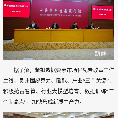
据了解，紧扣数据要素市场化配置改革工作
主线，贵州围绕算力、赋能、产业“三个关键”，
积极抢占智算、行业大模型培育、数据训练“三
个制高点”，加快形成新质生产力。