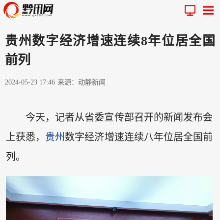
贵州数字经济增速连续8年位居全国
前列
2024-05-23 17:46
来源：动静新闻
今天，记者从省委宣传部召开的新闻发布会
上获悉，
贵州
数字经济增速连续八年位居全国前
列。