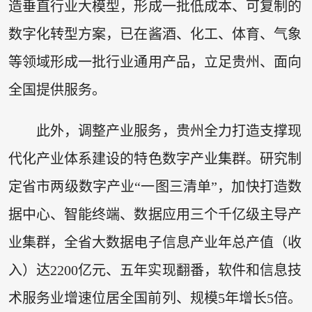
造垂直行业大模型，形成一批低成本、可复制的
数字化转型方案，已在酱酒、化工、体育、气象
等领域形成一批行业通用产品，立足贵州、面向
全国提供服务。
此外，调整产业服务，贵州全力打造支撑现
代化产业体系建设的特色数字产业集群。研究制
定省市两级数字产业“一图三清单”，加快打造数
据中心、智能终端、数据应用三个千亿级主导产
业集群，全省大数据电子信息产业年总产值（收
入）达2200亿元、五年实现翻番，软件和信息技
术服务业增速位居全国前列、规模5年增长5倍。