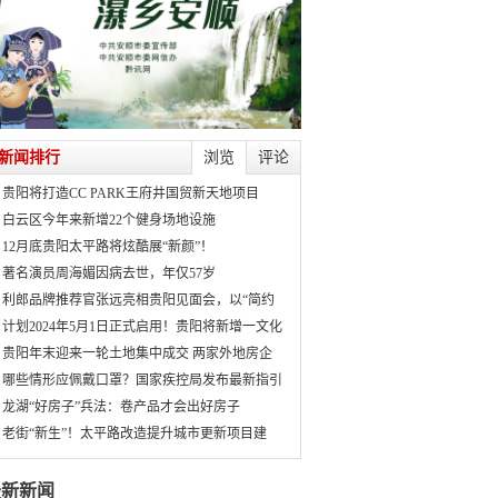
新闻排行
浏览
评论
贵阳将打造CC PARK王府井国贸新天地项目
白云区今年来新增22个健身场地设施
12月底贵阳太平路将炫酷展“新颜”！
著名演员周海媚因病去世，年仅57岁
利郎品牌推荐官张远亮相贵阳见面会，以“简约
计划2024年5月1日正式启用！贵阳将新增一文化
贵阳年末迎来一轮土地集中成交 两家外地房企
哪些情形应佩戴口罩？国家疾控局发布最新指引
龙湖“好房子”兵法：卷产品才会出好房子
老街“新生”！太平路改造提升城市更新项目建
最新新闻