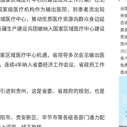
了国家区域医疗中心的建设试点工作方案。在北
全
国家级医疗机构作为输出医院，到患者流出较
错
央
区域医疗中心，推动优质医疗资源向群众身边延
温
百
份和新疆生产建设兵团被纳入国家区域医疗中心建设
正式
美
两
贵
贵
名
20
家区域医疗中心机遇，省领导多次会见输出医
色
省
，连续4年纳入省委经济工作会议、省政府工作
资
免
展，
雨
引进到贵州，这是省委、省政府的规划，也是
阳市、贵安新区、毕节市等各级各部门通力配