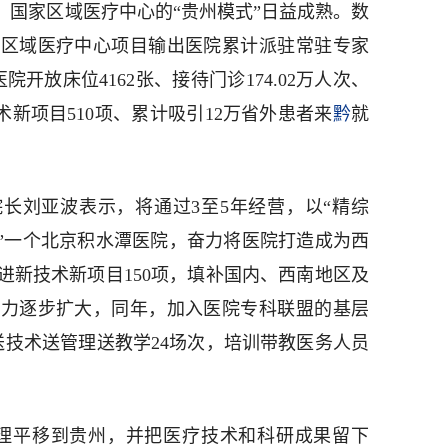
，国家区域医疗中心的“贵州模式”日益成熟。数
国家区域医疗中心项目输出医院累计派驻常驻专家
医院开放床位4162张、接待门诊174.02万人次、
术新项目510项、累计吸引12万省外患者来
黔
就
长刘亚波表示，将通过3至5年经营，以“精综
制”一个北京积水潭医院，奋力将医院打造成为西
引进新技术新项目150项，填补国内、西南地区及
响力逐步扩大，同年，加入医院专科联盟的基层
送技术送管理送教学24场次，培训带教医务人员
理平移到贵州，并把医疗技术和科研成果留下