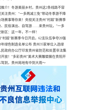
国推介！冬游美丽乡村，贵州这2条线路不容
过
视关注贵州：“一多两减三免”带动冬季游不降
余场赛事等你来！央视关注贵州“村超”新赛季
“打响”
食、民俗演出、自驾游……来贵州玩，“一多
减三免”！
安新区：这一年，不一样！
州“村超”新赛季今日开启，62支队伍争夺20强
额
23年绿色制造名单公布 贵州35家单位入选绿
工厂
人民政府办公厅印发贵州省防范和处置非法集
工作实施细则
费开放！“多彩贵州”美术大赛雕塑展在贵阳开
持续至1月19日
水驾到，贵州局地有中到大雨～