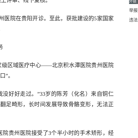
线上评审、线下复核。
外链
举报邮
院贵州医院在贵阳开诊。至此，获批建设的5家国家
违法
。
务
家国家级区域医疗中心——北京积水潭医院贵州医院
口”。
我没好好走过。”33岁的陈芳（化名）来自铜仁
内翻足畸形，长时间发展导致骨骼变形，无法正
医院贵州医院接受了3个半小时的手术矫形，经