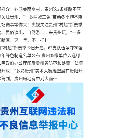
国推介！冬游美丽乡村，贵州这2条线路不容
过
视关注贵州：“一多两减三免”带动冬季游不降
余场赛事等你来！央视关注贵州“村超”新赛季
“打响”
食、民俗演出、自驾游……来贵州玩，“一多
减三免”！
安新区：这一年，不一样！
州“村超”新赛季今日开启，62支队伍争夺20强
额
23年绿色制造名单公布 贵州35家单位入选绿
工厂
人民政府办公厅印发贵州省防范和处置非法集
工作实施细则
费开放！“多彩贵州”美术大赛雕塑展在贵阳开
持续至1月19日
水驾到，贵州局地有中到大雨～