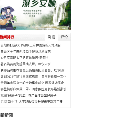
新闻排行
浏览
评论
贵阳将打造CC PARK王府井国贸新天地项目
白云区今年来新增22个健身场地设施
12月底贵阳太平路将炫酷展“新颜”！
著名演员周海媚因病去世，年仅57岁
利郎品牌推荐官张远亮相贵阳见面会，以“简约
计划2024年5月1日正式启用！贵阳将新增一文化
贵阳年末迎来一轮土地集中成交 两家外地房企
哪些情形应佩戴口罩？国家疾控局发布最新指引
龙湖“好房子”兵法：卷产品才会出好房子
老街“新生”！太平路改造提升城市更新项目建
最新新闻