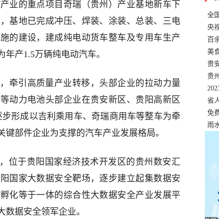
车产业的重点项目奇瑞（贵州）产业基地新车下
全
前，基地已完成冲压、焊装、涂装、总装、三电
错
央
设施的建设，建成纯电动货车整车及专用车生产
温
百
正式
美
为年产1.5万辆纯电动汽车。
两
贵
贵
，牵引高质量产业转移，头部企业的拉动力量
名
20
迪等动力电池头部企业在贵安新区、贵阳高新区
色
省
资
免
州逐步形成以吉利乘用车、奇瑞商用车等整车为牵
展，
雨
家关键部件企业为支撑的汽车产业发展格局。
前，位于贵阳国家经济技术开发区的贵州数安汇
贵阳国家大数据安全靶场，逐步建立起集数据安
业孵化等于一体的综合性大数据安全产业发展平
大数据安全领军企业。