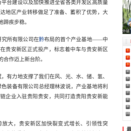
创新平台建设以及加快推进全省各类开发区高质量
发达地区产业转移做足了准备、蓄积了优势，大
地蹄疾步稳。
外链
研究所有限公司在
黔
布局的首个产业基地——中
地在贵安新区正式投产，标志着中车与贵安新区
1
2
的合作迈上新台阶。
3
4
赋，有力地支撑了我们在风、光、水、储、氢、
5
6
绿色装备有限公司总经理林波说，产业基地将利
7
业链企业入驻贵阳贵安，共同打造贵阳贵安新能
8
9
10
势放大，贵安新区加快裂变式增长、引领性突