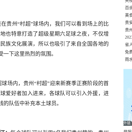
错
央
温
百
正式
美
两
贵
是在贵州“村超”球场内，我们可以看到场上的比
贵
当地也特意打造了超级星期六足球之夜，不仅增
名
20
的民族文化展演，所以也吸引了来自全国各地的
色
省
资
免
受一下这里热烈的氛围。
展，
雨
超球场内，贵州“村超”迎来新赛季正赛阶段的首
足球爱好者加入进来，各球队可以引入外援，进
出线的队伍中补充本土球员。
外链
举报邮