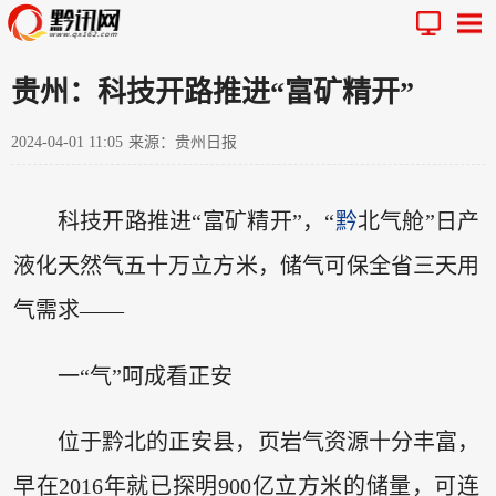
贵州：科技开路推进“富矿精开”
2024-04-01 11:05
来源：贵州日报
科技开路推进“富矿精开”，“
黔
北气舱”日产
液化天然气五十万立方米，储气可保全省三天用
气需求——
一“气”呵成看正安
位于黔北的正安县，页岩气资源十分丰富，
早在2016年就已探明900亿立方米的储量，可连