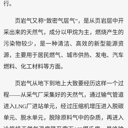
行。
页岩气又称“致密气层气”，是从页岩层中开
采出来的天然气，成分以甲烷为主，燃烧产生的
污染物较少，是一种清洁、高效的新型能源资
源，主要用于居民燃气、城市供热、发电、汽车
燃料、化工材料等方面。
页岩气从地下到地上大致要经历这样一个过
程——从采气厂采集好的天然气，通过输气管道
进入LNG厂进站单元，经过压缩机增压进入脱碳
单元、脱水单元，脱除原料气中的杂质，再进入