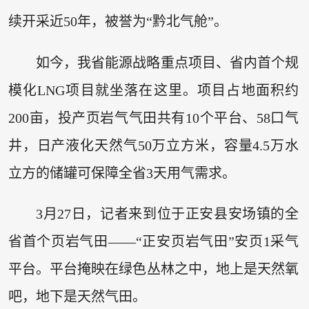
续开采近50年，被誉为“黔北气舱”。
如今，我省能源战略重点项目、省内首个规
模化LNG项目就坐落在这里。项目占地面积约
200亩，投产页岩气气田共有10个平台、58口气
井，日产液化天然气50万立方米，容量4.5万水
立方的储罐可保障全省3天用气需求。
3月27日，记者来到位于正安县安场镇的全
省首个页岩气田——“正安页岩气田”安页1采气
平台。平台掩映在绿色丛林之中，地上是天然氧
吧，地下是天然气田。