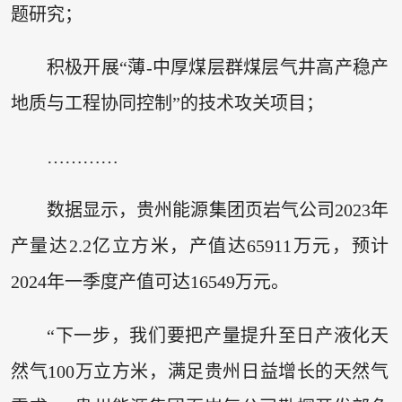
题研究；
积极开展“薄-中厚煤层群煤层气井高产稳产
地质与工程协同控制”的技术攻关项目；
…………
数据显示，贵州能源集团页岩气公司2023年
产量达2.2亿立方米，产值达65911万元，预计
2024年一季度产值可达16549万元。
“下一步，我们要把产量提升至日产液化天
然气100万立方米，满足贵州日益增长的天然气