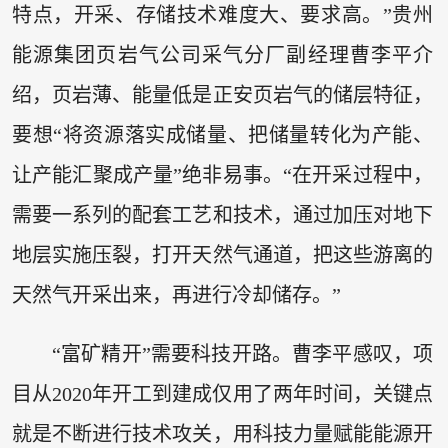
特点，开采、存储技术难度大、要求高。”贵州
能源集团页岩气公司采气分厂副经理曹李平介
绍，页岩薄、能量低是正安页岩气的储层特征，
要想“将资源落实成储量、把储量转化为产能、
让产能汇聚成产量”绝非易事。“在开采过程中，
需要一系列的配套工艺和技术，通过加压对地下
地层实施压裂，打开天然气通道，把这些游离的
天然气开采出来，再进行冷却储存。”
“富矿精开”需要科技开路。曹李平感叹，项
目从2020年开工到建成仅用了两年时间，关键点
就是不断进行技术攻关，用科技力量赋能能源开