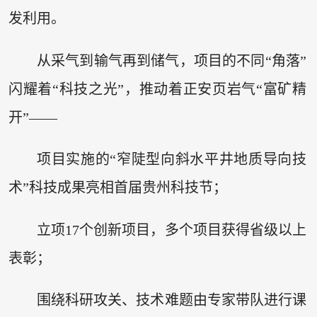
发利用。
从采气到输气再到储气，项目的不同“角落”
闪耀着“科技之光”，推动着正安页岩气“富矿精
开”——
项目实施的“窄陡型向斜水平井地质导向技
术”科技成果亮相首届贵州科技节；
立项17个创新项目，多个项目获得省级以上
表彰；
围绕科研攻关、技术难题由专家带队进行课