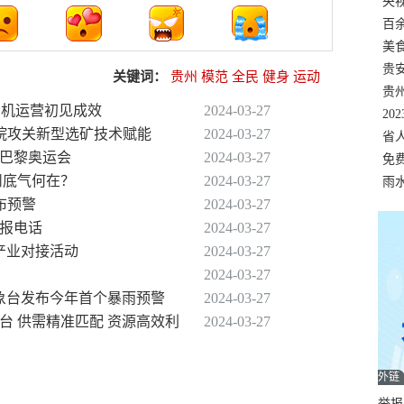
错
央
温
百
正式
美
两
贵
关键词：
贵州
模范
全民
健身
运动
贵
全货机运营初见成效
2024-03-27
名
20
科学院攻关新型选矿技术赋能
2024-03-27
色
省
级巴黎奥运会
2024-03-27
资
免
州底气何在？
2024-03-27
展，
雨
布预警
2024-03-27
举报电话
2024-03-27
产业对接活动
2024-03-27
2024-03-27
气象台发布今年首个暴雨预警
2024-03-27
台 供需精准匹配 资源高效利
2024-03-27
外链
举报邮