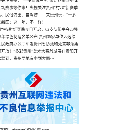
过
视关注贵州：“一多两减三免”带动冬季游不降
余场赛事等你来！央视关注贵州“村超”新赛季
“打响”
食、民俗演出、自驾游……来贵州玩，“一多
减三免”！
安新区：这一年，不一样！
州“村超”新赛季今日开启，62支队伍争夺20强
额
23年绿色制造名单公布 贵州35家单位入选绿
工厂
人民政府办公厅印发贵州省防范和处置非法集
工作实施细则
费开放！“多彩贵州”美术大赛雕塑展在贵阳开
持续至1月19日
水驾到，贵州局地有中到大雨～
箱：qianxun162@163.com