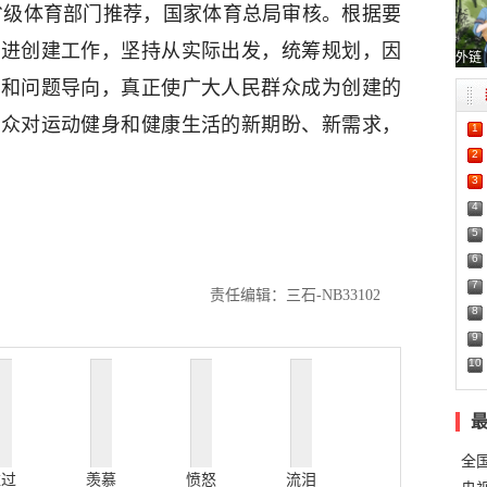
省级体育部门推荐，国家体育总局审核。根据要
推进创建工作，坚持从实际出发，统筹规划，因
外链
向和问题导向，真正使广大人民群众成为创建的
群众对运动健身和健康生活的新期盼、新需求，
1
2
3
4
5
6
7
责任编辑：三石-NB33102
8
9
10
全
难过
羡慕
愤怒
流泪