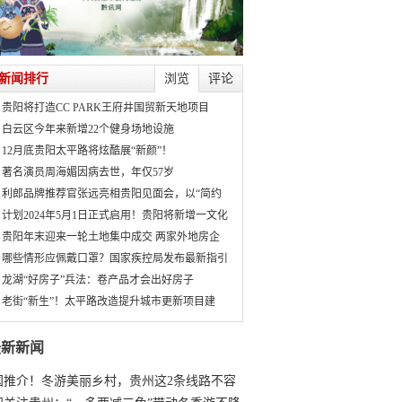
新闻排行
浏览
评论
贵阳将打造CC PARK王府井国贸新天地项目
白云区今年来新增22个健身场地设施
12月底贵阳太平路将炫酷展“新颜”！
著名演员周海媚因病去世，年仅57岁
利郎品牌推荐官张远亮相贵阳见面会，以“简约
计划2024年5月1日正式启用！贵阳将新增一文化
贵阳年末迎来一轮土地集中成交 两家外地房企
哪些情形应佩戴口罩？国家疾控局发布最新指引
龙湖“好房子”兵法：卷产品才会出好房子
老街“新生”！太平路改造提升城市更新项目建
最新新闻
国推介！冬游美丽乡村，贵州这2条线路不容