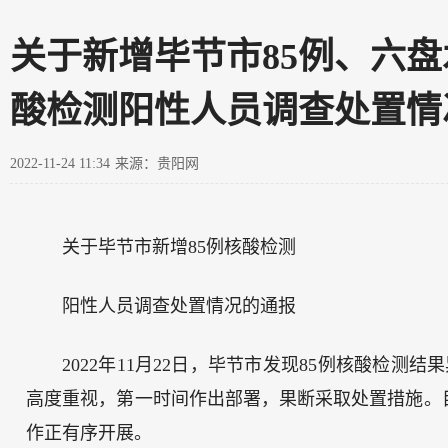
关于新增毕节市85例、六盘
酸检测阳性人员调查处置情
2022-11-24 11:34
来源：贵阳网
关于毕节市新增85例核酸检测
阳性人员调查处置情况的通报
2022年11月22日，毕节市发现85例核酸检
高度重视，第一时间作出部署，果断采取处置措施。
作正有序开展。