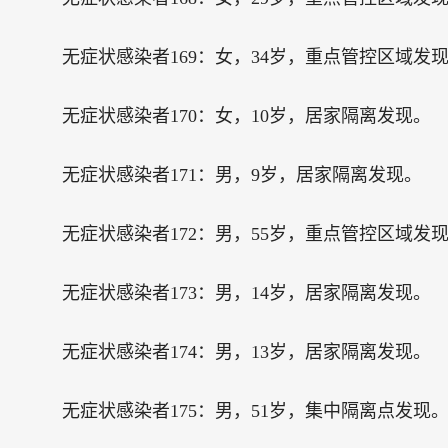
无症状感染者169：女，34岁，重点管控区域发
无症状感染者170：女，10岁，居家隔离发现。
无症状感染者171：男，9岁，居家隔离发现。
无症状感染者172：男，55岁，重点管控区域发
无症状感染者173：男，14岁，居家隔离发现。
无症状感染者174：男，13岁，居家隔离发现。
无症状感染者175：男，51岁，集中隔离点发现