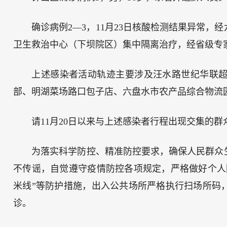
确诊病例2—3，11月23日核酸检测结果异常
卫生救治中心（下坝院区）集中隔离治疗，经省级专
上述感染者活动轨迹主要涉及汪水路世纪华联
部、明湖菜场路口包子店、六盘水市农产品综合物流
请11月20日以来与上述感染者行程出现交集的
为落实科学防控、精准防控要求，确保人民群众
不传谣，自觉遵守疫情防控各项规定，严格做好个人
米线”等防护措施，出入公共场所严格执行扫场所码
诊。