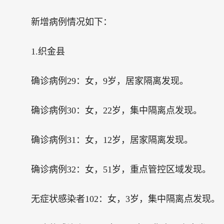
新增病例情况如下：
1.织金县
确诊病例29：女，9岁，居家隔离发现。
确诊病例30：女，22岁，集中隔离点发现。
确诊病例31：女，12岁，居家隔离发现。
确诊病例32：女，51岁，重点管控区域发现。
无症状感染者102：女，3岁，集中隔离点发现。