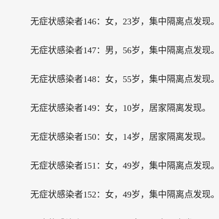
无症状感染者146：女，23岁，集中隔离点发现
无症状感染者147：男，56岁，集中隔离点发现
无症状感染者148：女，55岁，集中隔离点发现
无症状感染者149：女，10岁，居家隔离发现。
无症状感染者150：女，14岁，居家隔离发现。
无症状感染者151：女，49岁，集中隔离点发现
无症状感染者152：女，49岁，集中隔离点发现