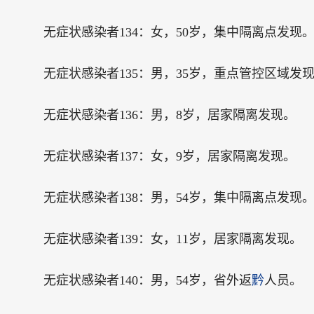
无症状感染者134：女，50岁，集中隔离点发现
无症状感染者135：男，35岁，重点管控区域发
无症状感染者136：男，8岁，居家隔离发现。
无症状感染者137：女，9岁，居家隔离发现。
无症状感染者138：男，54岁，集中隔离点发现
无症状感染者139：女，11岁，居家隔离发现。
无症状感染者140：男，54岁，省外返
黔
人员。