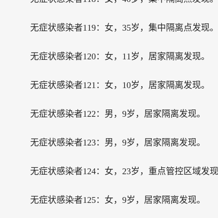
无症状感染者119：女，35岁，集中隔离点发现
无症状感染者120：女，11岁，居家隔离发现。
无症状感染者121：女，10岁，居家隔离发现。
无症状感染者122：男，9岁，居家隔离发现。
无症状感染者123：男，9岁，居家隔离发现。
无症状感染者124：女，23岁，重点管控区域发
无症状感染者125：女，9岁，居家隔离发现。