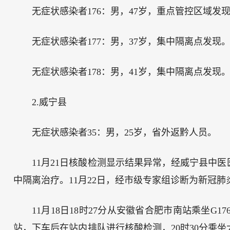
无症状感染者176：男，47岁，重点管控区域发
无症状感染者177：男，37岁，集中隔离点发现
无症状感染者178：男，41岁，集中隔离点发现
2.威宁县
无症状感染者35：男，25岁，省外返黔人员。
11月21日核酸检测显示结果异常，经威宁县中
中隔离治疗。11月22日，经市级专家组诊断为新冠
11月18日18时27分从安徽省合肥市南站乘坐G17
站，下车后在站内排队进行核酸检测，20时30分乘坐大