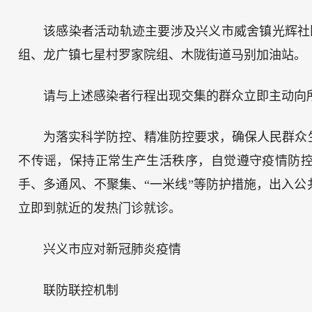
该感染者活动轨迹主要涉及兴义市威舍镇光辉社区
组、龙广镇七星村罗家院组、木陇街道马别加油站。
请与上述感染者行程出现交集的群众立即主动向
为落实科学防控、精准防控要求，确保人民群众
不传谣，保持正常生产生活秩序，自觉遵守疫情防
手、多通风、不聚集、“一米线”等防护措施，出入
立即到就近的发热门诊就诊。
兴义市应对新冠肺炎疫情
联防联控机制