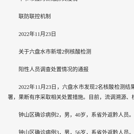
联防联控机制
2022年11月23日
关于六盘水市新增2例核酸检测
阳性人员调查处置情况的通报
2022年11月23日，六盘水市发现2名核酸检
署，果断有序采取相关处置措施。目前，流调溯源、
钟山区确诊病例2，男，40岁，系省外返黔人员
钟山区确诊病例3，男，56岁，系省外返黔人员