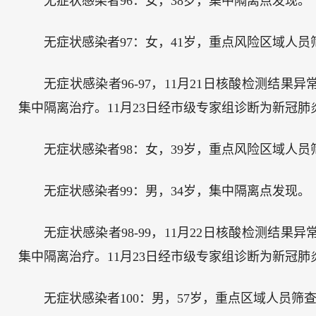
无症状感染者96：女，38岁，集中隔离点发现。
无症状感染者97：女，41岁，重点风险区域人员
无症状感染者96-97，11月21日核酸检测结
集中隔离治疗。11月23日经市级专家组诊断为新冠
无症状感染者98：女，39岁，重点风险区域人员
无症状感染者99：男，34岁，集中隔离点发现。
无症状感染者98-99，11月22日核酸检测结
集中隔离治疗。11月23日经市级专家组诊断为新冠
无症状感染者100：男，57岁，重点区域人员筛