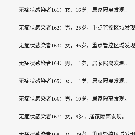
无症状感染者161：女，16岁，居家隔离发现。
无症状感染者162：男，25岁，重点管控区域发
无症状感染者163：女，46岁，重点管控区域发
无症状感染者164：男，11岁，居家隔离发现。
无症状感染者165：女，11岁，居家隔离发现。
无症状感染者166：男，10岁，居家隔离发现。
无症状感染者167：女，9岁，居家隔离发现。
无症状感染者168：女，29岁，重点管控区域发