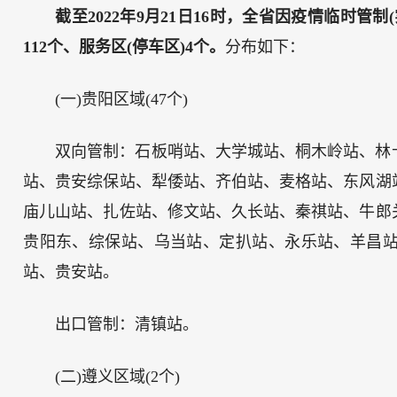
截至2022年9月21日16时，全省因疫情临时
112个、服务区(停车区)4个。
分布如下：
(一)贵阳区域(47个)
双向管制：石板哨站、大学城站、桐木岭站、林
站、贵安综保站、犁倭站、齐伯站、麦格站、东风湖
庙儿山站、扎佐站、修文站、久长站、秦祺站、牛郎
贵阳东、综保站、乌当站、定扒站、永乐站、羊昌
站、贵安站。
出口管制：清镇站。
(二)遵义区域(2个)