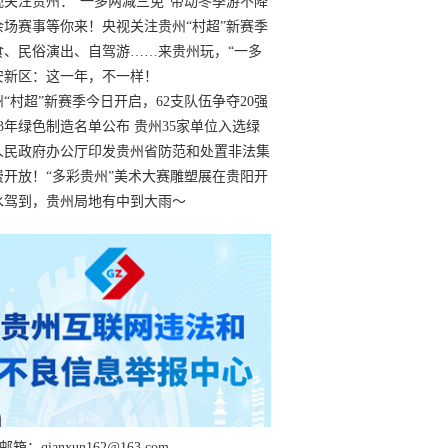
过
视关注贵州：“一多两减三免”带动冬季游不降
余场赛事等你来！央视关注贵州“村超”新赛季
“打响”
食、民俗演出、自驾游……来贵州玩，“一多
减三免”！
安新区：这一年，不一样！
州“村超”新赛季今日开启，62支队伍争夺20强
额
23年绿色制造名单公布 贵州35家单位入选绿
工厂
人民政府办公厅印发贵州省防范和处置非法集
工作实施细则
费开放！“多彩贵州”美术大赛雕塑展在贵阳开
持续至1月19日
水驾到，贵州局地有中到大雨～
箱：qianxun162@163.com