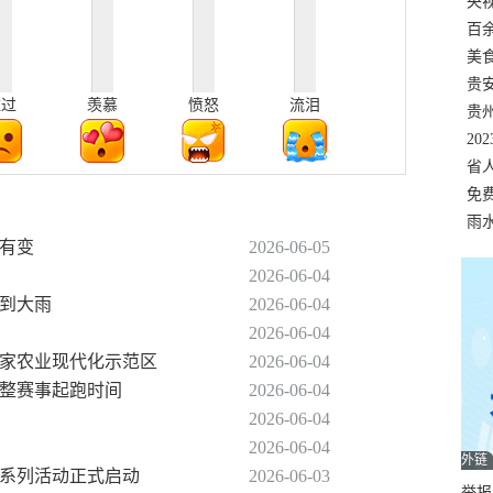
错
央
温
百
正式
美
两
贵
难过
羡慕
愤怒
流泪
贵
名
20
色
省
资
免
展，
雨
车有变
2026-06-05
2026-06-04
中到大雨
2026-06-04
2026-06-04
年国家农业现代化示范区
2026-06-04
调整赛事起跑时间
2026-06-04
2026-06-04
2026-06-04
外链
境季系列活动正式启动
2026-06-03
举报邮