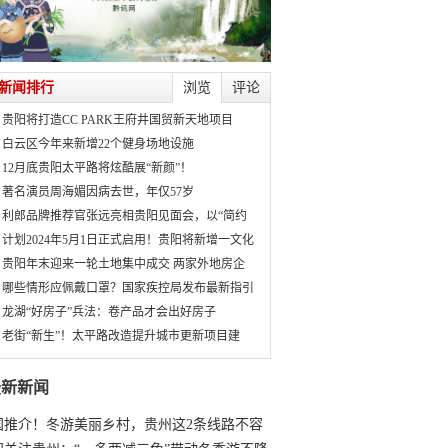
新闻排行
浏览
评论
贵阳将打造CC PARK王府井国贸新天地项目
白云区今年来新增22个健身场地设施
12月底贵阳太平路将炫酷展“新颜”！
著名演员周海媚因病去世，年仅57岁
利郎品牌推荐官张远亮相贵阳见面会，以“简约
计划2024年5月1日正式启用！贵阳将新增一文化
贵阳年末迎来一轮土地集中成交 两家外地房企
哪些情形应佩戴口罩？国家疾控局发布最新指引
龙湖“好房子”兵法：卷产品才会出好房子
老街“新生”！太平路改造提升城市更新项目建
最新新闻
国推介！冬游美丽乡村，贵州这2条线路不容