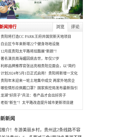
新闻排行
浏览
评论
贵阳将打造CC PARK王府井国贸新天地项目
白云区今年来新增22个健身场地设施
12月底贵阳太平路将炫酷展“新颜”！
著名演员周海媚因病去世，年仅57岁
利郎品牌推荐官张远亮相贵阳见面会，以“简约
计划2024年5月1日正式启用！贵阳将新增一文化
贵阳年末迎来一轮土地集中成交 两家外地房企
哪些情形应佩戴口罩？国家疾控局发布最新指引
龙湖“好房子”兵法：卷产品才会出好房子
老街“新生”！太平路改造提升城市更新项目建
最新新闻
国推介！冬游美丽乡村，贵州这2条线路不容