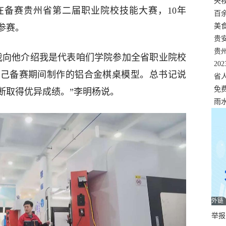
错
央
在备赛贵州省第二届职业院校技能大赛，10年
温
百
正式
美
参赛。
两
贵
贵
，我向他介绍我是代表咱们学院参加全省职业院校
名
20
自己备赛期间制作的铝合金棋桌模型。总书记说
色
省
资
免
断取得优异成绩。”李明杨说。
展，
雨
外链
举报邮