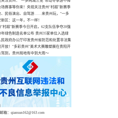
过
视关注贵州：“一多两减三免”带动冬季游不降
余场赛事等你来！央视关注贵州“村超”新赛季
“打响”
食、民俗演出、自驾游……来贵州玩，“一多
减三免”！
安新区：这一年，不一样！
州“村超”新赛季今日开启，62支队伍争夺20强
额
23年绿色制造名单公布 贵州35家单位入选绿
工厂
人民政府办公厅印发贵州省防范和处置非法集
工作实施细则
费开放！“多彩贵州”美术大赛雕塑展在贵阳开
持续至1月19日
水驾到，贵州局地有中到大雨～
箱：qianxun162@163.com