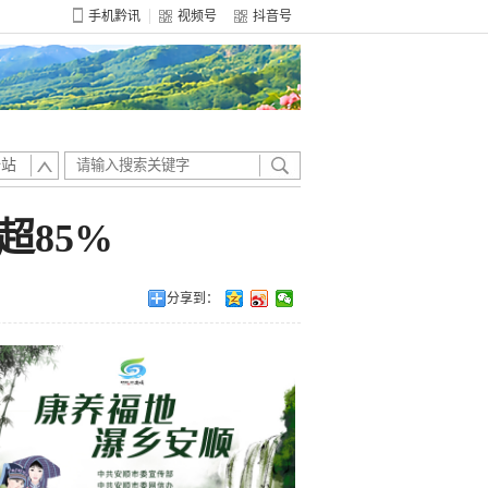
手机黔讯
视频号
抖音号
全站
超85%
分享到：