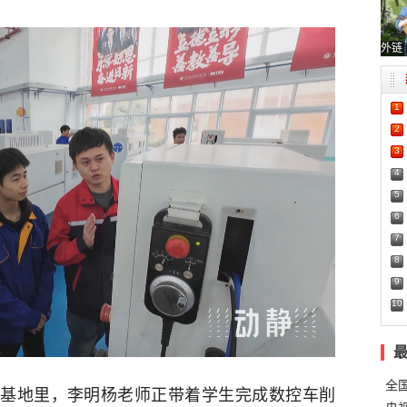
外链
1
2
3
4
5
6
7
8
9
10
全
基地里，李明杨老师正带着学生完成数控车削