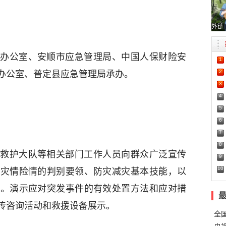
外链
办公室、安顺市应急管理局、中国人保财险安
1
2
办公室、普定县应急管理局承办。
3
4
5
6
7
8
救护大队等相关部门工作人员向群众广泛宣传
9
10
及灾情险情的判别要领、防灾减灾基本技能，以
识。演示应对突发事件的有效处置方法和应对措
传咨询活动和救援设备展示。
全