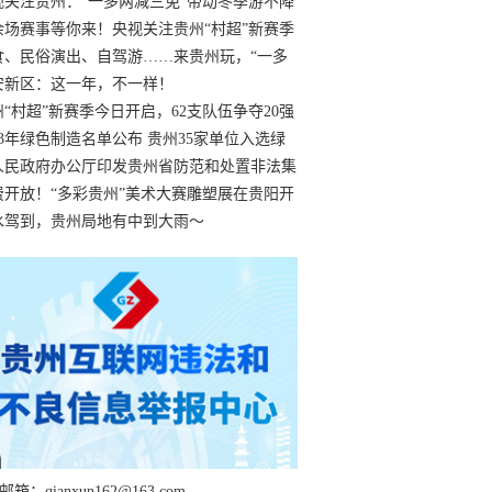
过
视关注贵州：“一多两减三免”带动冬季游不降
余场赛事等你来！央视关注贵州“村超”新赛季
“打响”
食、民俗演出、自驾游……来贵州玩，“一多
减三免”！
安新区：这一年，不一样！
州“村超”新赛季今日开启，62支队伍争夺20强
额
23年绿色制造名单公布 贵州35家单位入选绿
工厂
人民政府办公厅印发贵州省防范和处置非法集
工作实施细则
费开放！“多彩贵州”美术大赛雕塑展在贵阳开
持续至1月19日
水驾到，贵州局地有中到大雨～
箱：qianxun162@163.com