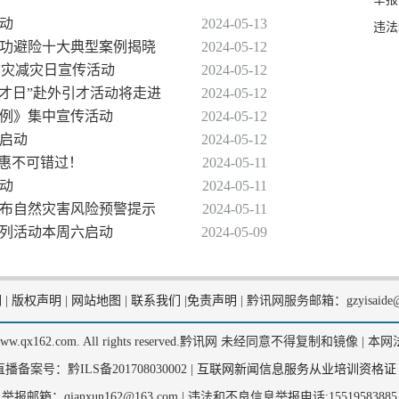
活动
2024-05-13
违法
灾成功避险十大典型案例揭晓
2024-05-12
展防灾减灾日宣传活动
2024-05-12
“人才日”赴外引才活动将走进
2024-05-12
条例》集中宣传活动
2024-05-12
周启动
2024-05-12
优惠不可错过！
2024-05-11
活动
2024-05-11
发布自然灾害风险预警提示
2024-05-11
系列活动本周六启动
2024-05-09
们
|
版权声明
|
网站地图
|
联系我们
|
免责声明
|
黔讯网服务邮箱：gzyisaide@
2, www.qx162.com. All rights reserved.黔讯网 未经同意不得复制和镜像 |
本网
备案号：黔ILS备201708030002 |
互联网新闻信息服务从业培训资格证
举报邮箱：qianxun162@163.com |
违法和不良信息举报电话:15519583885