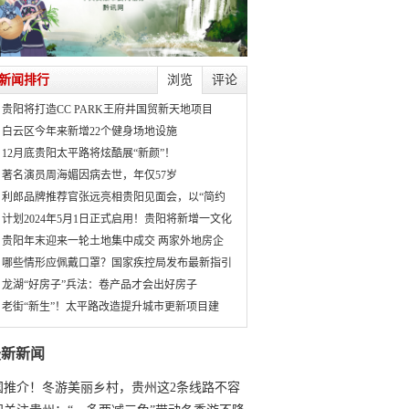
新闻排行
浏览
评论
贵阳将打造CC PARK王府井国贸新天地项目
白云区今年来新增22个健身场地设施
12月底贵阳太平路将炫酷展“新颜”！
著名演员周海媚因病去世，年仅57岁
利郎品牌推荐官张远亮相贵阳见面会，以“简约
计划2024年5月1日正式启用！贵阳将新增一文化
贵阳年末迎来一轮土地集中成交 两家外地房企
哪些情形应佩戴口罩？国家疾控局发布最新指引
龙湖“好房子”兵法：卷产品才会出好房子
老街“新生”！太平路改造提升城市更新项目建
最新新闻
国推介！冬游美丽乡村，贵州这2条线路不容