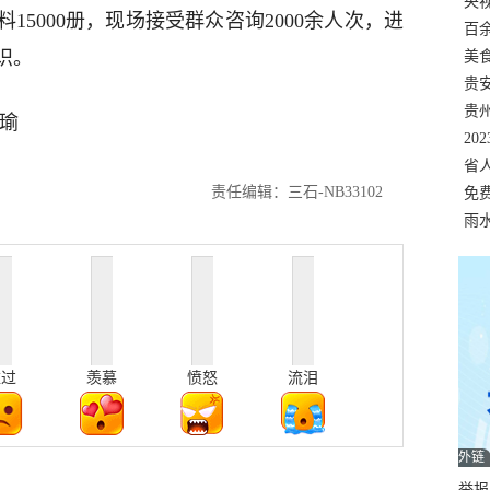
错
央
15000册，现场接受群众咨询2000余人次，进
温
百
识。
正式
美
两
贵
贵
瑜
名
20
色
省
责任编辑：三石-NB33102
资
免
展，
雨
难过
羡慕
愤怒
流泪
外链
举报邮